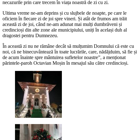
necazurile prin care trecem în viața noastră de zi cu zi.
Ultima vreme ne-am deprins și cu slujbele de noapte, pe care le
oficiem în fiecare zi de joi spre vineri. Și atât de frumos am trăit
această zi de joi, când ne-am adunat mai mulți dumbrăveni și
credincioși din alte zone ale municipiului, uniți în același duh al
dragostei pentru Dumnezeu.
În această zi nu ne rămâne decât să mulțumim Domnului că este cu
noi, că ne binecuvântează în toate lucrările, care, nădăjduim, să fie și
de acum înainte spre mântuirea sufletelor noastre”, a menționat
părintele-paroh Octavian Moșin în mesajul său către credincioși.