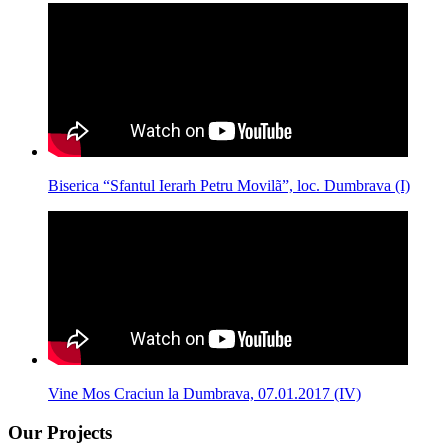
Biserica “Sfantul Ierarh Petru Movilã”, loc. Dumbrava (I)
Vine Mos Craciun la Dumbrava, 07.01.2017 (IV)
Our Projects