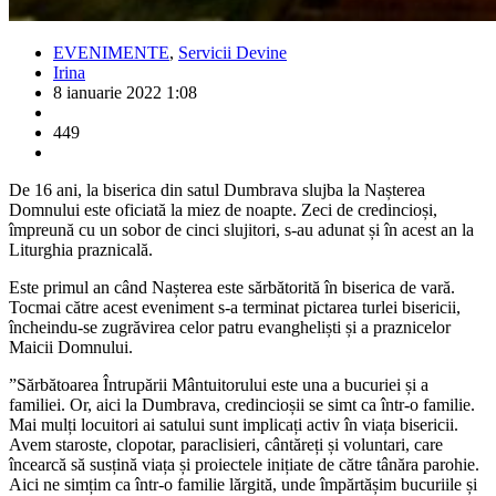
EVENIMENTE
,
Servicii Devine
Irina
8 ianuarie 2022 1:08
449
De 16 ani, la biserica din satul Dumbrava slujba la Nașterea
Domnului este oficiată la miez de noapte. Zeci de credincioși,
împreună cu un sobor de cinci slujitori, s-au adunat și în acest an la
Liturghia praznicală.
Este primul an când Nașterea este sărbătorită în biserica de vară.
Tocmai către acest eveniment s-a terminat pictarea turlei bisericii,
încheindu-se zugrăvirea celor patru evangheliști și a praznicelor
Maicii Domnului.
”Sărbătoarea Întrupării Mântuitorului este una a bucuriei și a
familiei. Or, aici la Dumbrava, credincioșii se simt ca într-o familie.
Mai mulți locuitori ai satului sunt implicați activ în viața bisericii.
Avem staroste, clopotar, paraclisieri, cântăreți și voluntari, care
încearcă să susțină viața și proiectele inițiate de către tânăra parohie.
Aici ne simțim ca într-o familie lărgită, unde împărtășim bucuriile și