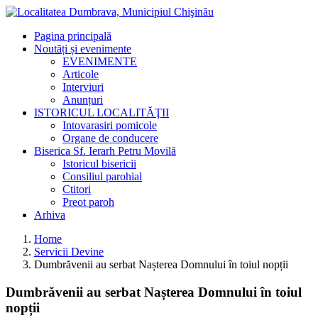
Pagina principală
Noutăți și evenimente
EVENIMENTE
Articole
Interviuri
Anunțuri
ISTORICUL LOCALITĂŢII
Intovarasiri pomicole
Organe de conducere
Biserica Sf. Ierarh Petru Movilă
Istoricul bisericii
Consiliul parohial
Ctitori
Preot paroh
Arhiva
Home
Servicii Devine
Dumbrăvenii au serbat Nașterea Domnului în toiul nopții
Dumbrăvenii au serbat Nașterea Domnului în toiul
nopții