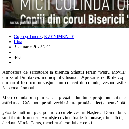
Copii și Tineret
,
EVENIMENTE
Irina
3 ianuarie 2022 2:11
448
Atmosferă de sărbătoare la biserica Sfântul Ierarh "Petru Movilă"
din satul Dumbrava, municipiul Chișinău. Aproximativ 30 de copii
din corul bisericii au susținut un concert de colinde, vestind astfel
Nașterea Domnului.
Micii colindători spun că au pregătit din timp programul artistic,
astfel încât Crăciunul pe stil vechi să nu-i prindă cu lecţia neînvățată.
„Foarte mult îmi plac pentru că cu ele vestim Naşterea Domnului şi
sunt foarte frumoase. Au nişte cuvinte foarte frumoase, din suflet”, a
declarat Mirela Țeruș, membru al corului de copii.