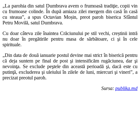
„La parohia din satul Dumbrava avem o frumoasă tradiţie, copii vin
cu frumoase colinde. În după amiaza zilei mergem din casă în casă
cu steaua”, a spus Octavian Moșin, preot paroh biserica Sfântul
Petru Movilă, satul Dumbrava.
Cu doar câteva zile înaintea Crăciunului pe stil vechi, creștinii intră
nu doar în pregătirile pentru masa de sărbătoare, ci şi în cele
spirituale.
„Din data de două ianuarie postul devine mai strict în biserică pentru
că deja suntem pe final de post şi intensificăm rugăciunea, dar şi
nevoinţa. Se exclude peştele din această perioadă şi, dacă este cu
putinţă, excluderea şi uleiului în zilele de luni, miercuri şi vineri”, a
precizat preotul paroh.
Sursa:
publika.md