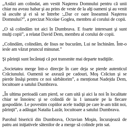
„Astăzi am colindat, am vestit Naşterea Domnului pentru că unii
chiar nu aveau habar şi au prins de veste de la alţi oameni şi au venit
să asculte şi ei să se întrebe :„Dar ce oare înseamnă Naşterea
Domnului?”, a precizat Nicolae Goglea, membru al corului de copii.
„O să colindăm tot aici în Dumbrava. E foarte interesant şi sunt
mulţi copii”, a relatat David Dem, membru al corului de copii.
„Colindăm, colindăm, de Iisus ne bucurăm, Lui ne închinăm. Într-o
iesle am văzut pruncul minunat.”
Şi părinţii sunt încântaţi că pot transmite mai departe tradiţiile.
„Societatea merge într-o direcţie în care deja se pierde autenticul
Crăciunului. Oamenii se axează pe cadouri, Moş Crăciun şi se
pierde însăşi pentru ce noi sărbătorim”, a menționat Nadejda Dem,
locuitoare a satului Dumbrava.
„În ultima perioadă cam pierd, se cam uită şi aici la noi în localitate
chiar se înnoiesc şi se colindă de la 1 ianuarie pe la fiecare
gospodărie. Le povestim copiilor acele tradiţii pe care le-am trăit noi,
părinţii”, a adăugat Natalia Lazăr, locuitoare a satului Dumbrava.
Parohul bisericii din Dumbrava, Octavian Moşin, încurajează de
patru ani iniţiativele sătenilor de a merge să colinde prin sat.