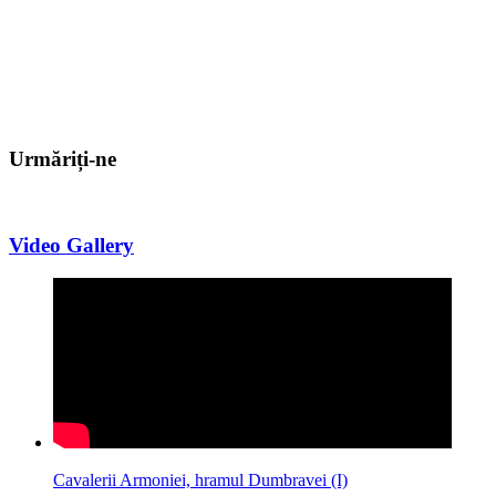
Urmăriți-ne
Video Gallery
Cavalerii Armoniei, hramul Dumbravei (I)