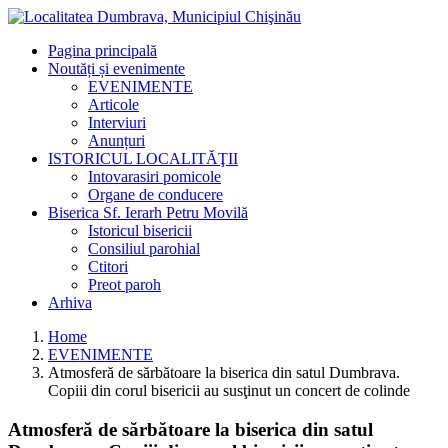
Pagina principală
Noutăți și evenimente
EVENIMENTE
Articole
Interviuri
Anunțuri
ISTORICUL LOCALITĂŢII
Intovarasiri pomicole
Organe de conducere
Biserica Sf. Ierarh Petru Movilă
Istoricul bisericii
Consiliul parohial
Ctitori
Preot paroh
Arhiva
Home
EVENIMENTE
Atmosferă de sărbătoare la biserica din satul Dumbrava.
Copiii din corul bisericii au susţinut un concert de colinde
Atmosferă de sărbătoare la biserica din satul