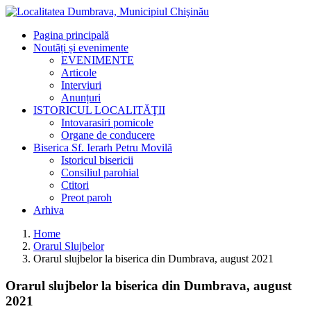
Pagina principală
Noutăți și evenimente
EVENIMENTE
Articole
Interviuri
Anunțuri
ISTORICUL LOCALITĂŢII
Intovarasiri pomicole
Organe de conducere
Biserica Sf. Ierarh Petru Movilă
Istoricul bisericii
Consiliul parohial
Ctitori
Preot paroh
Arhiva
Home
Orarul Slujbelor
Orarul slujbelor la biserica din Dumbrava, august 2021
Orarul slujbelor la biserica din Dumbrava, august
2021