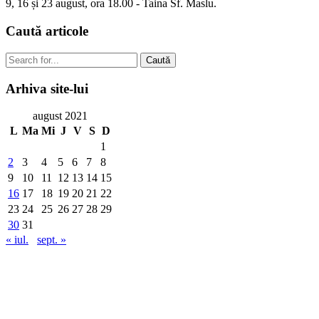
9, 16 și 23 august, ora 18.00 - Taina Sf. Maslu.
Caută
articole
Caută
Arhiva
site-lui
august 2021
L
Ma
Mi
J
V
S
D
1
2
3
4
5
6
7
8
9
10
11
12
13
14
15
16
17
18
19
20
21
22
23
24
25
26
27
28
29
30
31
« iul.
sept. »