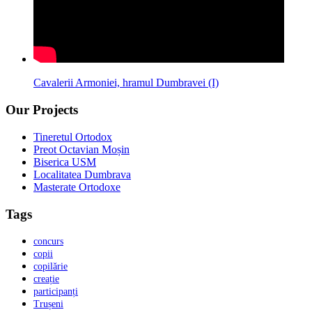
Cavalerii Armoniei, hramul Dumbravei (I)
Our Projects
Tineretul Ortodox
Preot Octavian Moșin
Biserica USM
Localitatea Dumbrava
Masterate Ortodoxe
Tags
concurs
copii
copilărie
creație
participanți
Trușeni