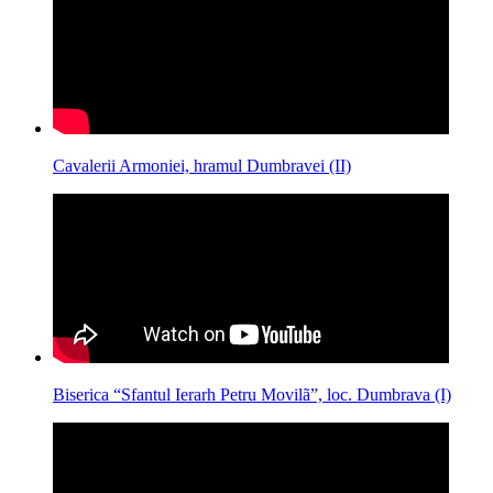
Cavalerii Armoniei, hramul Dumbravei (II)
Biserica “Sfantul Ierarh Petru Movilã”, loc. Dumbrava (I)