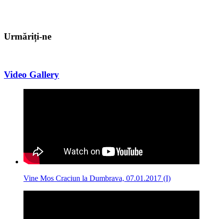
Urmăriți-ne
Video Gallery
Vine Mos Craciun la Dumbrava, 07.01.2017 (I)