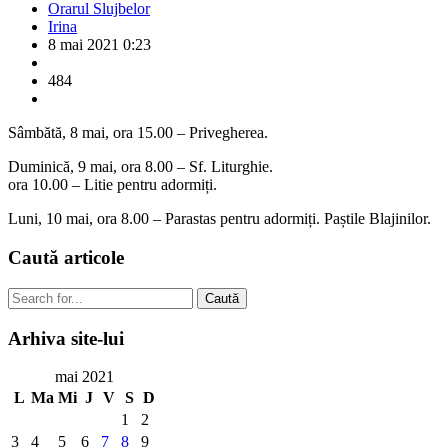
Orarul Slujbelor
Irina
8 mai 2021 0:23
484
Sâmbătă, 8 mai, ora 15.00 – Privegherea.
Duminică, 9 mai, ora 8.00 – Sf. Liturghie.
ora 10.00 – Litie pentru adormiți.
Luni, 10 mai, ora 8.00 – Parastas pentru adormiți. Paștile Blajinilor.
Caută
articole
Caută
Arhiva
site-lui
mai 2021
L
Ma
Mi
J
V
S
D
1
2
3
4
5
6
7
8
9