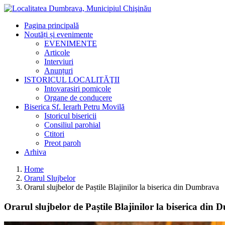
Pagina principală
Noutăți și evenimente
EVENIMENTE
Articole
Interviuri
Anunțuri
ISTORICUL LOCALITĂŢII
Intovarasiri pomicole
Organe de conducere
Biserica Sf. Ierarh Petru Movilă
Istoricul bisericii
Consiliul parohial
Ctitori
Preot paroh
Arhiva
Home
Orarul Slujbelor
Orarul slujbelor de Paștile Blajinilor la biserica din Dumbrava
Orarul slujbelor de Paștile Blajinilor la biserica din