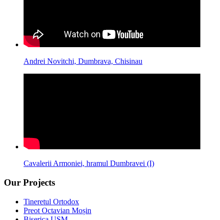
Andrei Novitchi, Dumbrava, Chisinau
Cavalerii Armoniei, hramul Dumbravei (I)
Our Projects
Tineretul Ortodox
Preot Octavian Moșin
Biserica USM