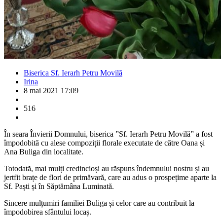
Biserica Sf. Ierarh Petru Movilă
Irina
8 mai 2021 17:09
516
În seara Învierii Domnului, biserica ”Sf. Ierarh Petru Movilă” a fost
împodobită cu alese compoziții florale executate de către Oana și
Ana Buliga din localitate.
Totodată, mai mulți credincioși au răspuns îndemnului nostru și au
jertfit brațe de flori de primăvară, care au adus o prospețime aparte la
Sf. Paști și în Săptămâna Luminată.
Sincere mulțumiri familiei Buliga și celor care au contribuit la
împodobirea sfântului locaș.