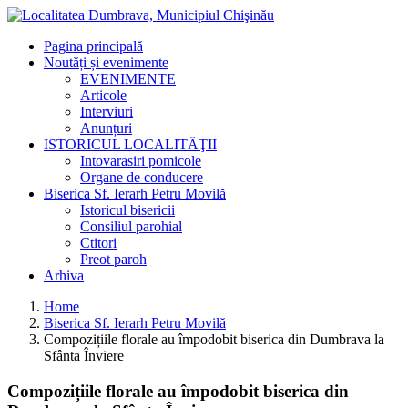
Pagina principală
Noutăți și evenimente
EVENIMENTE
Articole
Interviuri
Anunțuri
ISTORICUL LOCALITĂŢII
Intovarasiri pomicole
Organe de conducere
Biserica Sf. Ierarh Petru Movilă
Istoricul bisericii
Consiliul parohial
Ctitori
Preot paroh
Arhiva
Home
Biserica Sf. Ierarh Petru Movilă
Compozițiile florale au împodobit biserica din Dumbrava la
Sfânta Înviere
Compozițiile florale au împodobit biserica din