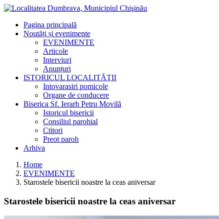
Pagina principală
Noutăți și evenimente
EVENIMENTE
Articole
Interviuri
Anunțuri
ISTORICUL LOCALITĂŢII
Intovarasiri pomicole
Organe de conducere
Biserica Sf. Ierarh Petru Movilă
Istoricul bisericii
Consiliul parohial
Ctitori
Preot paroh
Arhiva
Home
EVENIMENTE
Starostele bisericii noastre la ceas aniversar
Starostele bisericii noastre la ceas aniversar