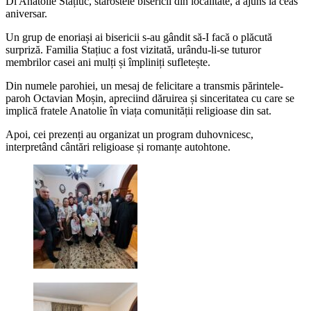
Dl Anatolie Stațiuc, starostele bisericii din localitate, a ajuns la ceas
aniversar.
Un grup de enoriași ai bisericii s-au gândit să-I facă o plăcută
surpriză. Familia Stațiuc a fost vizitată, urându-li-se tuturor
membrilor casei ani mulți și împliniți sufletește.
Din numele parohiei, un mesaj de felicitare a transmis părintele-
paroh Octavian Moșin, apreciind dăruirea și sinceritatea cu care se
implică fratele Anatolie în viața comunității religioase din sat.
Apoi, cei prezenți au organizat un program duhovnicesc,
interpretând cântări religioase și romanțe autohtone.