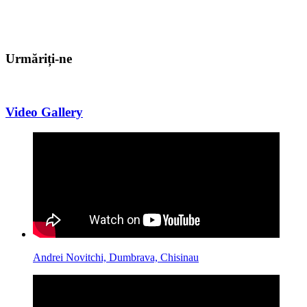
Urmăriți-ne
Video Gallery
Andrei Novitchi, Dumbrava, Chisinau