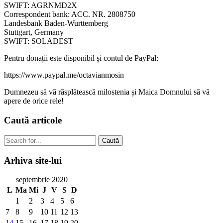
SWIFT: AGRNMD2X
Correspondent bank: ACC. NR. 2808750
Landesbank Baden-Wurttemberg
Stuttgart, Germany
SWIFT: SOLADEST
Pentru donații este disponibil și contul de PayPal:
https://www.paypal.me/octavianmosin
Dumnezeu să vă răsplătească milostenia și Maica Domnului să vă
apere de orice rele!
Caută
articole
Caută
Arhiva
site-lui
septembrie 2020
L
Ma
Mi
J
V
S
D
1
2
3
4
5
6
7
8
9
10
11
12
13
14
15
16
17
18
19
20