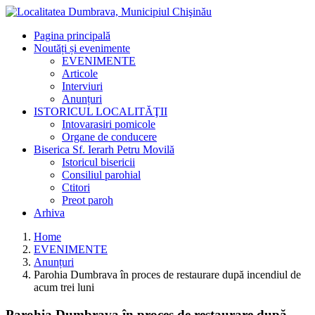
Pagina principală
Noutăți și evenimente
EVENIMENTE
Articole
Interviuri
Anunțuri
ISTORICUL LOCALITĂŢII
Intovarasiri pomicole
Organe de conducere
Biserica Sf. Ierarh Petru Movilă
Istoricul bisericii
Consiliul parohial
Ctitori
Preot paroh
Arhiva
Home
EVENIMENTE
Anunțuri
Parohia Dumbrava în proces de restaurare după incendiul de
acum trei luni
Parohia Dumbrava în proces de restaurare după