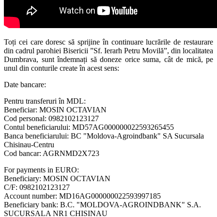
Toți cei care doresc să sprijine în continuare lucrările de restaurare
din cadrul parohiei Bisericii ”Sf. Ierarh Petru Movilă”, din localitatea
Dumbrava, sunt îndemnați să doneze orice suma, cât de mică, pe
unul din conturile create în acest sens:
Date bancare:
Pentru transferuri în MDL:
Beneficiar: MOSIN OCTAVIAN
Cod personal: 0982102123127
Contul beneficiarului: MD57AG000000022593265455
Banca beneficiarului: BC "Moldova-Agroindbank" SA Sucursala
Chisinau-Centru
Cod bancar: AGRNMD2X723
For payments in EURO:
Beneficiary: MOSIN OCTAVIAN
C/F: 0982102123127
Account number: MD16AG000000022593997185
Beneficiary bank: B.C. "MOLDOVA-AGROINDBANK" S.A.
SUCURSALA NR1 CHISINAU