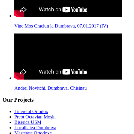
Vine Mos Craciun la Dumbrava, 07.01.2017 (IV)
Andrei Novitchi, Dumbrava, Chisinau
Our Projects
Tineretul Ortodox
Preot Octavian Moșin
Biserica USM
Localitatea Dumbrava
Masterate Ortodoxe