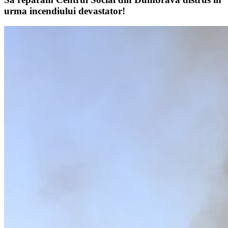
urma incendiului devastator!