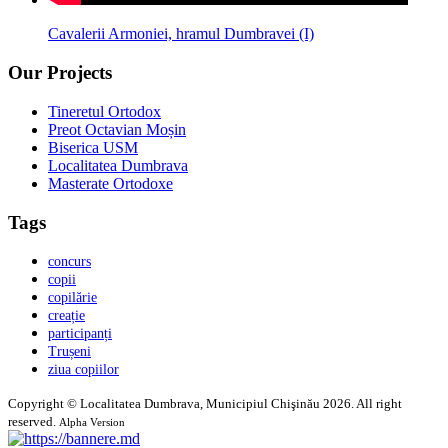
Cavalerii Armoniei, hramul Dumbravei (I)
Our Projects
Tineretul Ortodox
Preot Octavian Moșin
Biserica USM
Localitatea Dumbrava
Masterate Ortodoxe
Tags
concurs
copii
copilărie
creație
participanți
Trușeni
ziua copiilor
Copyright © Localitatea Dumbrava, Municipiul Chişinău 2026. All right
reserved.
Alpha Version