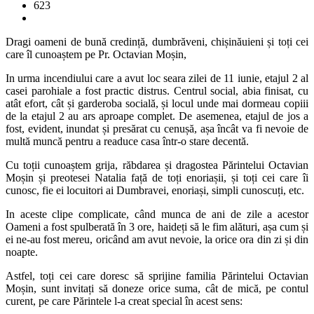
623
Dragi oameni de bună credință, dumbrăveni, chișinăuieni și toți cei
care îl cunoaștem pe Pr. Octavian Moșin,
In urma incendiului care a avut loc seara zilei de 11 iunie, etajul 2 al
casei parohiale a fost practic distrus. Centrul social, abia finisat, cu
atât efort, cât și garderoba socială, și locul unde mai dormeau copiii
de la etajul 2 au ars aproape complet. De asemenea, etajul de jos a
fost, evident, inundat și presărat cu cenușă, așa încât va fi nevoie de
multă muncă pentru a readuce casa într-o stare decentă.
Cu toții cunoaștem grija, răbdarea și dragostea Părintelui Octavian
Moșin și preotesei Natalia față de toți enoriașii, și toți cei care îi
cunosc, fie ei locuitori ai Dumbravei, enoriași, simpli cunoscuți, etc.
In aceste clipe complicate, când munca de ani de zile a acestor
Oameni a fost spulberată în 3 ore, haideți să le fim alături, așa cum și
ei ne-au fost mereu, oricând am avut nevoie, la orice ora din zi și din
noapte.
Astfel, toți cei care doresc să sprijine familia Părintelui Octavian
Moșin, sunt invitați să doneze orice suma, cât de mică, pe contul
curent, pe care Părintele l-a creat special în acest sens: