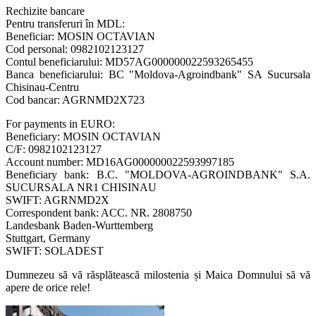
Rechizite bancare
Pentru transferuri în MDL:
Beneficiar: MOSIN OCTAVIAN
Cod personal: 0982102123127
Contul beneficiarului: MD57AG000000022593265455
Banca beneficiarului: BC "Moldova-Agroindbank" SA Sucursala
Chisinau-Centru
Cod bancar: AGRNMD2X723
For payments in EURO:
Beneficiary: MOSIN OCTAVIAN
C/F: 0982102123127
Account number: MD16AG000000022593997185
Beneficiary bank: B.C. "MOLDOVA-AGROINDBANK" S.A.
SUCURSALA NR1 CHISINAU
SWIFT: AGRNMD2X
Correspondent bank: ACC. NR. 2808750
Landesbank Baden-Wurttemberg
Stuttgart, Germany
SWIFT: SOLADEST
Dumnezeu să vă răsplătească milostenia și Maica Domnului să vă
apere de orice rele!