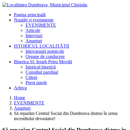
Pagina principală
Noutăți și evenimente
EVENIMENTE
Articole
Interviuri
Anunțuri
ISTORICUL LOCALITĂŢII
Intovarasiri pomicole
Organe de conducere
Biserica Sf. Ierarh Petru Movilă
Istoricul bisericii
Consiliul parohial
Ctitori
Preot paroh
Arhiva
Home
EVENIMENTE
Anunțuri
Să reparăm Centrul Social din Dumbrava distrus în urma
incendiului devastator!
Să reparăm Centrul Social din Dumbrava distrus în