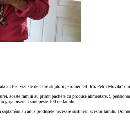
ală au fost vizitate de către slujitorii parohiei ”Sf. Irh. Petru Movilă” 
rei, aceste familii au primit pachete cu produse alimentare. 5 pensionari,
în grija bisericii sunt peste 100 de familii.
ăptămâni au adus produsele necesare susținerii acestor familii. Domnul 