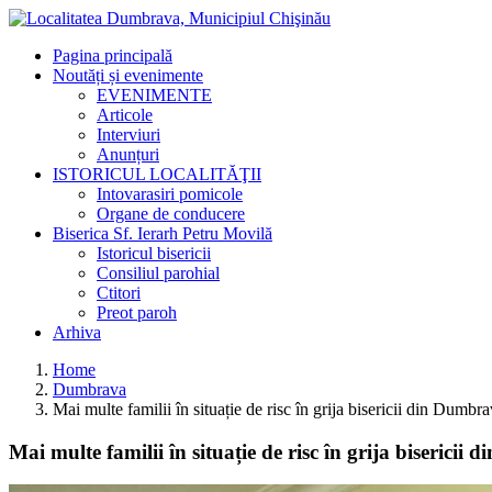
Pagina principală
Noutăți și evenimente
EVENIMENTE
Articole
Interviuri
Anunțuri
ISTORICUL LOCALITĂŢII
Intovarasiri pomicole
Organe de conducere
Biserica Sf. Ierarh Petru Movilă
Istoricul bisericii
Consiliul parohial
Ctitori
Preot paroh
Arhiva
Home
Dumbrava
Mai multe familii în situație de risc în grija bisericii din Dumbr
Mai multe familii în situație de risc în grija bisericii