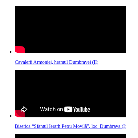
Cavalerii Armoniei, hramul Dumbravei (II)
Biserica “Sfantul Ierarh Petru Movilã”, loc. Dumbrava (I)