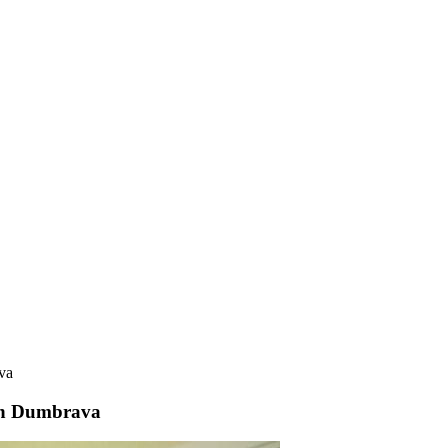
ava
 din Dumbrava