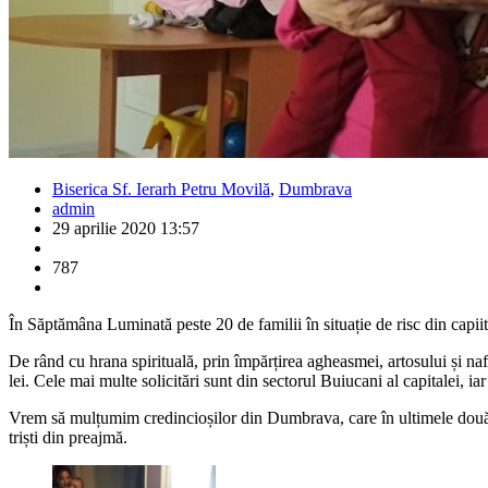
Biserica Sf. Ierarh Petru Movilă
,
Dumbrava
admin
29 aprilie 2020 13:57
787
În Săptămâna Luminată peste 20 de familii în situație de risc din capiit
De rând cu hrana spirituală, prin împărțirea agheasmei, artosului și nafu
lei. Cele mai multe solicitări sunt din sectorul Buiucani al capitalei, iar 
Vrem să mulțumim credincioșilor din Dumbrava, care în ultimele două s
triști din preajmă.