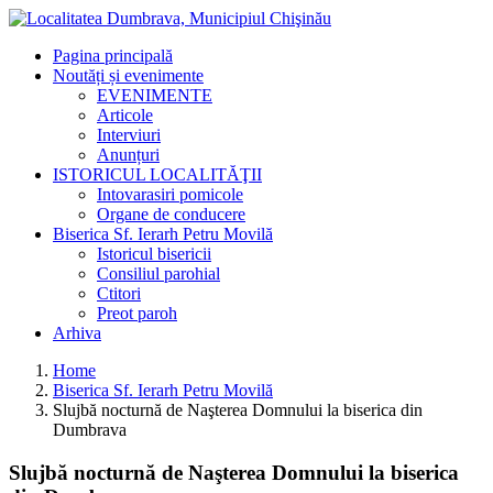
Pagina principală
Noutăți și evenimente
EVENIMENTE
Articole
Interviuri
Anunțuri
ISTORICUL LOCALITĂŢII
Intovarasiri pomicole
Organe de conducere
Biserica Sf. Ierarh Petru Movilă
Istoricul bisericii
Consiliul parohial
Ctitori
Preot paroh
Arhiva
Home
Biserica Sf. Ierarh Petru Movilă
Slujbă nocturnă de Naşterea Domnului la biserica din
Dumbrava
Slujbă nocturnă de Naşterea Domnului la biserica