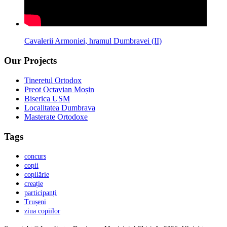
Cavalerii Armoniei, hramul Dumbravei (II)
Our Projects
Tineretul Ortodox
Preot Octavian Moșin
Biserica USM
Localitatea Dumbrava
Masterate Ortodoxe
Tags
concurs
copii
copilărie
creație
participanți
Trușeni
ziua copiilor