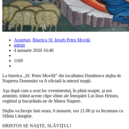
Anunțuri
,
Biserica Sf. Ierarh Petru Movilă
admin
4 ianuarie 2020 16:48
1169
La biserica „Sf. Petru Movilă” din localitatea Dumbrava slujba de
Naşterea Domnului va fi oficiată la miezul nopţii.
Aşa după cum a avut loc evenimentul, în plină noapte, şi noi
amintim, trăind aceste clipe sfinte ale Întrupării Lui Iisus Hristos,
veghind şi bucurându-ne de Marea Naştere.
Slujba va începe luni seara, 6 ianuarie, ora 21.00 şi va încununa cu
Sfânta Liturghie.
HRISTOS SE NAŞTE, SLĂVIŢI-L!