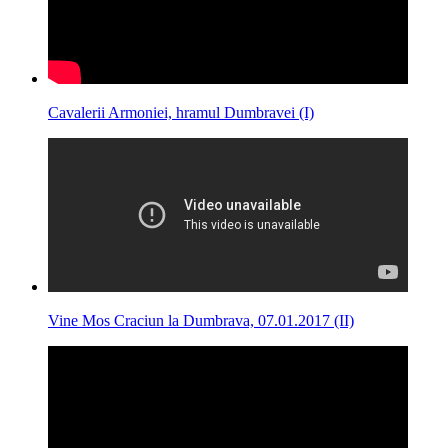
Cavalerii Armoniei, hramul Dumbravei (I)
Vine Mos Craciun la Dumbrava, 07.01.2017 (II)