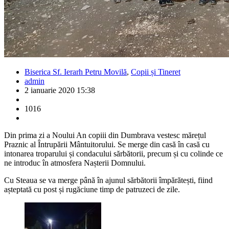
Biserica Sf. Ierarh Petru Movilă
,
Copii și Tineret
admin
2 ianuarie 2020 15:38
1016
Din prima zi a Noului An copiii din Dumbrava vestesc mărețul
Praznic al Întrupării Mântuitorului. Se merge din casă în casă cu
intonarea troparului și condacului sărbătorii, precum și cu colinde ce
ne introduc în atmosfera Nașterii Domnului.
Cu Steaua se va merge până în ajunul sărbătorii împărătești, fiind
așteptată cu post și rugăciune timp de patruzeci de zile.