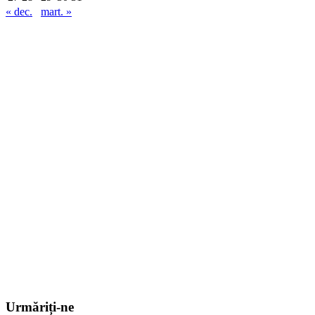
« dec.
mart. »
Urmăriți-ne