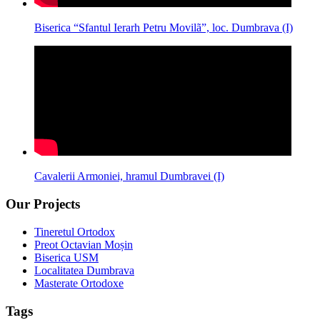
Biserica “Sfantul Ierarh Petru Movilã”, loc. Dumbrava (I)
Cavalerii Armoniei, hramul Dumbravei (I)
Our Projects
Tineretul Ortodox
Preot Octavian Moșin
Biserica USM
Localitatea Dumbrava
Masterate Ortodoxe
Tags