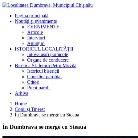
Pagina principală
Noutăți și evenimente
EVENIMENTE
Articole
Interviuri
Anunțuri
ISTORICUL LOCALITĂŢII
Intovarasiri pomicole
Organe de conducere
Biserica Sf. Ierarh Petru Movilă
Istoricul bisericii
Consiliul parohial
Ctitori
Preot paroh
Arhiva
Home
Copii și Tineret
În Dumbrava se merge cu Steaua
În Dumbrava se merge cu Steaua