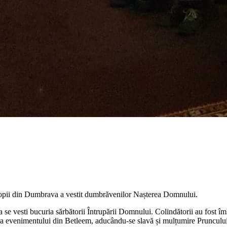
opii din Dumbrava a vestit dumbrăvenilor Nașterea Domnului.
 se vesti bucuria sărbătorii Întrupării Domnului. Colindătorii au fost îmb
fera evenimentului din Betleem, aducându-se slavă și mulțumire Pruncului