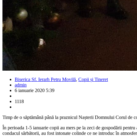
Biserica Sf. Ierarh Petru Movilă
,
Copii și Tineret
admin
6 ianuarie 2020 5:39
1118
Timp de o săptămână până la praznicul Nașterii Domnului Corul de c
În perioada 1-5 ianuarie copii au mers pe la zeci de gospodării pentru a
condacul sărbătorii, au fost intonate colinde ce ne introduc în atmos