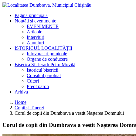
Pagina principală
Noutăți și evenimente
EVENIMENTE
Articole
Interviuri
Anunțuri
ISTORICUL LOCALITĂŢII
Intovarasiri pomicole
Organe de conducere
Biserica Sf. Ierarh Petru Movilă
Istoricul bisericii
Consiliul parohial
Ctitori
Preot paroh
Arhiva
Home
Copii și Tineret
Corul de copii din Dumbrava a vestit Nașterea Domnului
Corul de copii din Dumbrava a vestit Nașterea Domn