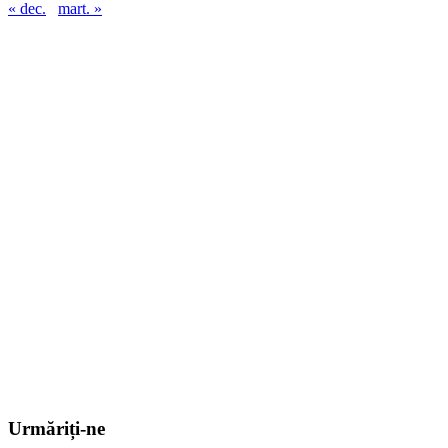
« dec.
mart. »
Urmăriți-ne