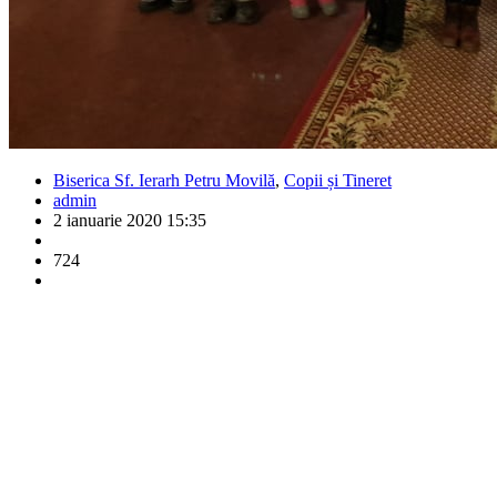
Biserica Sf. Ierarh Petru Movilă
,
Copii și Tineret
admin
2 ianuarie 2020 15:35
724