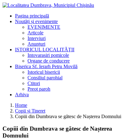
Pagina principală
Noutăți și evenimente
EVENIMENTE
Articole
Interviuri
Anunțuri
ISTORICUL LOCALITĂŢII
Intovarasiri pomicole
Organe de conducere
Biserica Sf. Ierarh Petru Movilă
Istoricul bisericii
Consiliul parohial
Ctitori
Preot paroh
Arhiva
Home
Copii și Tineret
Copiii din Dumbrava se gătesc de Nașterea Domnului
Copiii din Dumbrava se gătesc de Nașterea
Domnului