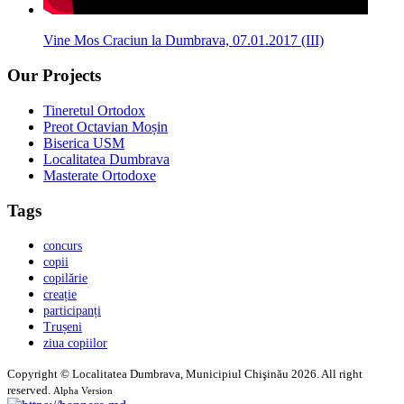
Vine Mos Craciun la Dumbrava, 07.01.2017 (III)
Our Projects
Tineretul Ortodox
Preot Octavian Moșin
Biserica USM
Localitatea Dumbrava
Masterate Ortodoxe
Tags
concurs
copii
copilărie
creație
participanți
Trușeni
ziua copiilor
Copyright © Localitatea Dumbrava, Municipiul Chişinău 2026. All right
reserved.
Alpha Version