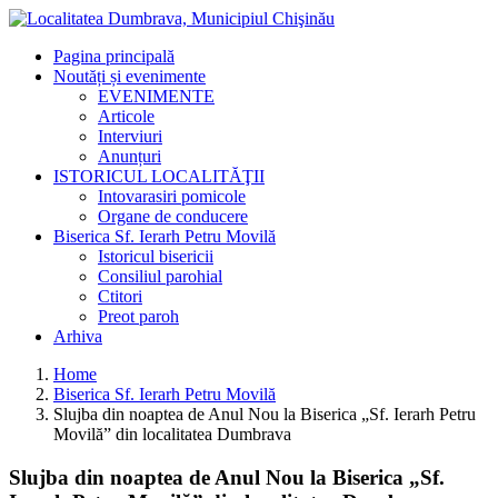
Pagina principală
Noutăți și evenimente
EVENIMENTE
Articole
Interviuri
Anunțuri
ISTORICUL LOCALITĂŢII
Intovarasiri pomicole
Organe de conducere
Biserica Sf. Ierarh Petru Movilă
Istoricul bisericii
Consiliul parohial
Ctitori
Preot paroh
Arhiva
Home
Biserica Sf. Ierarh Petru Movilă
Slujba din noaptea de Anul Nou la Biserica „Sf. Ierarh Petru
Movilă” din localitatea Dumbrava
Slujba din noaptea de Anul Nou la Biserica „Sf.