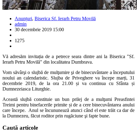
Anunțuri
,
Biserica Sf. Ierarh Petru Movilă
admin
30 decembrie 2019 15:00
1275
Vă adresăm invitația de a petrece seara dintre ani la Biserica "Sf.
Ierarh Petru Movilă" din localitatea Dumbrava.
Vom săvârşi o slujbă de mulţumire şi de binecuvântare a începutului
noului an calendaristic. Slujba de Priveghere va începe marți, 31
decembrie 2019, de la ora 21.00 și va continua cu Sfânta și
Dumnezeiasca Liturghie.
Această slujbă constituie un bun prilej de a mulţumi Preasfintei
Treimi pentru binefacerile primite și de a cere binecuvântarea anului
care începe. Anul se încununează atunci când el este trăit ca dar de
la Dumnezeu, făcut roditor prin rugăciune şi fapte bune.
Caută
articole