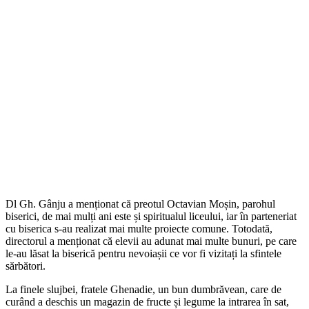
Dl Gh. Gânju a menționat că preotul Octavian Moșin, parohul
biserici, de mai mulți ani este și spiritualul liceului, iar în parteneriat
cu biserica s-au realizat mai multe proiecte comune. Totodată,
directorul a menționat că elevii au adunat mai multe bunuri, pe care
le-au lăsat la biserică pentru nevoiașii ce vor fi vizitați la sfintele
sărbători.
La finele slujbei, fratele Ghenadie, un bun dumbrăvean, care de
curând a deschis un magazin de fructe și legume la intrarea în sat,