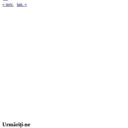
« nov.
ian. »
Urmăriți-ne