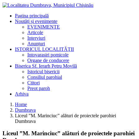
Pagina principală
Noutăți și evenimente
EVENIMENTE
Articole
Interviuri
Anunțuri
ISTORICUL LOCALITĂŢII
Intovarasiri pomicole
Organe de conducere
Biserica Sf. Ierarh Petru Movilă
Istoricul bisericii
Consiliul parohial
Ctitori
Preot paroh
Arhiva
Home
Dumbrava
Liceul ”M. Marinciuc” alături de proiectele parohiei
Dumbrava
Liceul ”M. Marinciuc” alături de proiectele parohiei