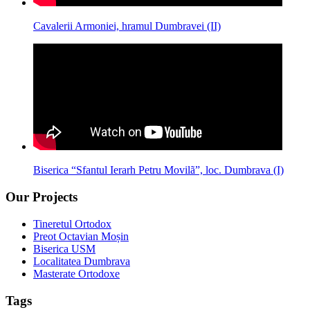
Cavalerii Armoniei, hramul Dumbravei (II)
Biserica “Sfantul Ierarh Petru Movilã”, loc. Dumbrava (I)
Our Projects
Tineretul Ortodox
Preot Octavian Moșin
Biserica USM
Localitatea Dumbrava
Masterate Ortodoxe
Tags