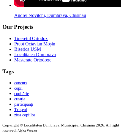
Andrei Novitchi, Dumbrava, Chisinau
Our Projects
Tineretul Ortodox
Preot Octavian Moșin
Biserica USM
Localitatea Dumbrava
Masterate Ortodoxe
Tags
concurs
copii
copilărie
creație
participanți
Trușeni
ziua copiilor
Copyright © Localitatea Dumbrava, Municipiul Chişinău 2026. All right
reserved.
Alpha Version