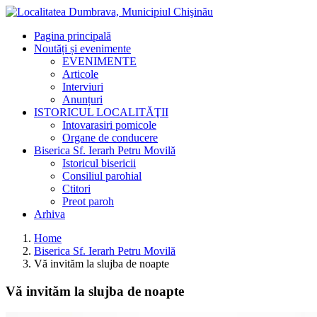
Pagina principală
Noutăți și evenimente
EVENIMENTE
Articole
Interviuri
Anunțuri
ISTORICUL LOCALITĂŢII
Intovarasiri pomicole
Organe de conducere
Biserica Sf. Ierarh Petru Movilă
Istoricul bisericii
Consiliul parohial
Ctitori
Preot paroh
Arhiva
Home
Biserica Sf. Ierarh Petru Movilă
Vă invităm la slujba de noapte
Vă invităm la slujba de noapte