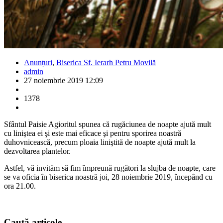
Anunțuri
,
Biserica Sf. Ierarh Petru Movilă
admin
27 noiembrie 2019 12:09
1378
Sfântul Paisie Agioritul spunea că rugăciunea de noapte ajută mult
cu liniştea ei şi este mai eficace şi pentru sporirea noastră
duhovnicească, precum ploaia liniştită de noapte ajută mult la
dezvoltarea plantelor.
Astfel, vă invităm să fim împreună rugători la slujba de noapte, care
se va oficia în biserica noastră joi,
28 noiembrie 2019
, începând cu
ora 21.00.
Caută
articole