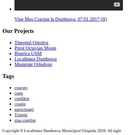
Vine Mos Craciun la Dumbrava, 07.01.2017 (II)
Our Projects
Tineretul Ortodox
Preot Octavian Moșin
Biserica USM
Localitatea Dumbrava
Masterate Ortodoxe
Tags
concurs
copii
copilărie
creație
participanți
Trușeni
ziua copiilor
Copyright © Localitatea Dumbrava, Municipiul Chişinău 2026. All right