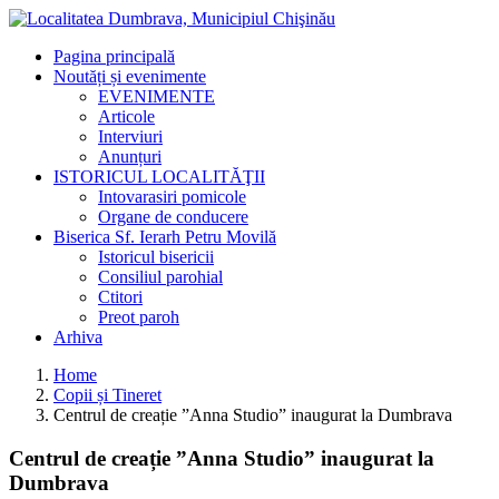
Pagina principală
Noutăți și evenimente
EVENIMENTE
Articole
Interviuri
Anunțuri
ISTORICUL LOCALITĂŢII
Intovarasiri pomicole
Organe de conducere
Biserica Sf. Ierarh Petru Movilă
Istoricul bisericii
Consiliul parohial
Ctitori
Preot paroh
Arhiva
Home
Copii și Tineret
Centrul de creație ”Anna Studio” inaugurat la Dumbrava
Centrul de creație ”Anna Studio” inaugurat la
Dumbrava