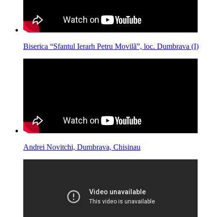
Biserica “Sfantul Ierarh Petru Movilã”, loc. Dumbrava (I)
Andrei Novitchi, Dumbrava, Chisinau