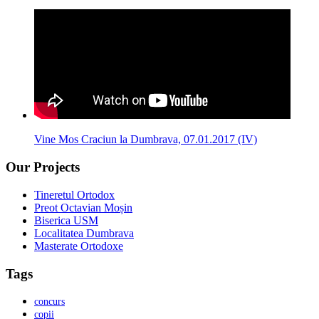
Vine Mos Craciun la Dumbrava, 07.01.2017 (IV)
Our Projects
Tineretul Ortodox
Preot Octavian Moșin
Biserica USM
Localitatea Dumbrava
Masterate Ortodoxe
Tags
concurs
copii