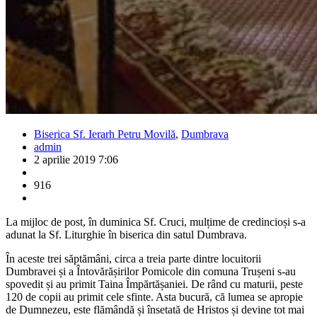
Biserica Sf. Ierarh Petru Movilă
,
Dumbrava
admin
2 aprilie 2019 7:06
916
La mijloc de post, în duminica Sf. Cruci, mulțime de credincioși s-a
adunat la Sf. Liturghie în biserica din satul Dumbrava.
În aceste trei săptămâni, circa a treia parte dintre locuitorii
Dumbravei și a Întovărășirilor Pomicole din comuna Trușeni s-au
spovedit și au primit Taina Împărtășaniei. De rând cu maturii, peste
120 de copii au primit cele sfinte. Asta bucură, că lumea se apropie
de Dumnezeu, este flămândă și însetată de Hristos și devine tot mai