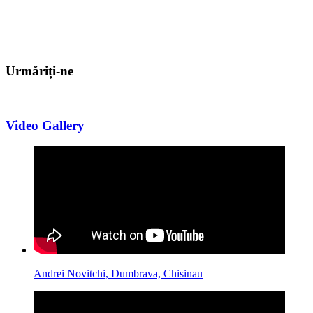
Urmăriți-ne
Video Gallery
Andrei Novitchi, Dumbrava, Chisinau