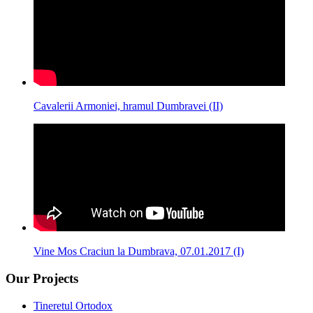
Cavalerii Armoniei, hramul Dumbravei (II)
Vine Mos Craciun la Dumbrava, 07.01.2017 (I)
Our Projects
Tineretul Ortodox