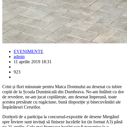
EVENIMENTE
admin
11 aprilie 2019 18:31
923
Crini și flori minunate pentru Maica Domnului au desenat cu iubire
copiii de la Școala Duminicală din Dumbrava. Ne-am întâlnit cu dor
de revedere, ne-am jucat copilărește, am desenat împreună, toate
acestea presărate cu rugăciune, bună dispoziție și binecuvântări ale
Împărătesei Cerurilor.
Doritorii de a participa la concursul-expozitie de desene Mergând
spre Înviere sunt invitați să finiseze lucrările lor (in format A3) până
pe 21 aprilie. Cele mai frumoase lucrări vor fi transmise la o