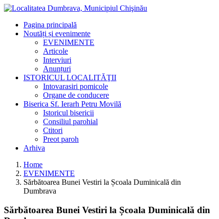
Pagina principală
Noutăți și evenimente
EVENIMENTE
Articole
Interviuri
Anunțuri
ISTORICUL LOCALITĂŢII
Intovarasiri pomicole
Organe de conducere
Biserica Sf. Ierarh Petru Movilă
Istoricul bisericii
Consiliul parohial
Ctitori
Preot paroh
Arhiva
Home
EVENIMENTE
Sărbătoarea Bunei Vestiri la Școala Duminicală din
Dumbrava
Sărbătoarea Bunei Vestiri la Școala Duminicală din