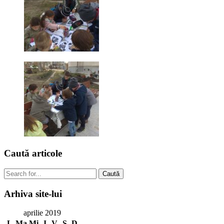
Caută
articole
Caută
Arhiva
site-lui
aprilie 2019
L
Ma
Mi
J
V
S
D