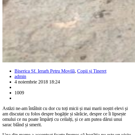
Biserica Sf. Ierarh Petru Movilă
,
Copii și Tineret
admin
4 noiembrie 2018 18:24
1009
Astăzi ne-am întâlnit cu dor cu toți micii și mai marii noștri elevi și
am discutat cu folos despre bogăție și sărăcie, despre ce îi lipsește
omului ce nu poate împărți cu ceilalți, și ce am putea dărui unui
sarac blând și smerit.
Una din mame a accentuat foarte frumos că bogăția nu este un viciu