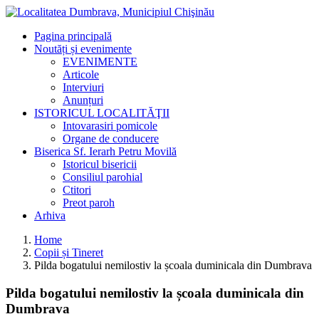
Pagina principală
Noutăți și evenimente
EVENIMENTE
Articole
Interviuri
Anunțuri
ISTORICUL LOCALITĂŢII
Intovarasiri pomicole
Organe de conducere
Biserica Sf. Ierarh Petru Movilă
Istoricul bisericii
Consiliul parohial
Ctitori
Preot paroh
Arhiva
Home
Copii și Tineret
Pilda bogatului nemilostiv la școala duminicala din Dumbrava
Pilda bogatului nemilostiv la școala duminicala din
Dumbrava