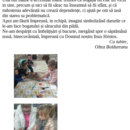
in sine, precum și nici să fii sărac nu înseamnă să fii sfânt, și că
milostenia adevărată nu crează dependențe, ci ajută pe om să iasă
din starea sa problematică.
Apoi am făurit împreună, in echipă, imagini simbolizând darurile ce
le-am face bogatului și săracului din pildă.
Ne-am despărțit cu îmbrățișări și bucurie, mergând spre o săptămână
nouă, binecuvântată, împreună cu Domnul nostru Iisus Hristos.
Cu iubire,
Oltea Boldureanu