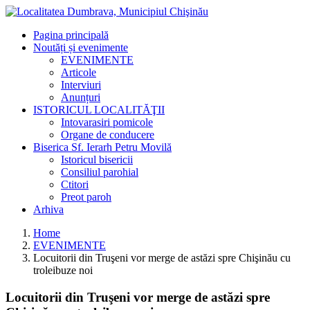
Pagina principală
Noutăți și evenimente
EVENIMENTE
Articole
Interviuri
Anunțuri
ISTORICUL LOCALITĂŢII
Intovarasiri pomicole
Organe de conducere
Biserica Sf. Ierarh Petru Movilă
Istoricul bisericii
Consiliul parohial
Ctitori
Preot paroh
Arhiva
Home
EVENIMENTE
Locuitorii din Truşeni vor merge de astăzi spre Chişinău cu
troleibuze noi
Locuitorii din Truşeni vor merge de astăzi spre