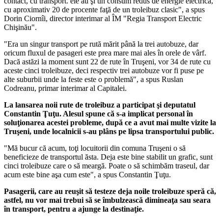
contact, cu transport. ele au şi un consum redus de energie electrică,
cu aproximativ 20 de procente faţă de un troleibuz clasic", a spus
Dorin Ciornîi, director interimar al ÎM "Regia Transport Electric
Chişinău".
"Era un singur transport pe rută mărit până la trei autobuze, dar
oricum fluxul de pasageri este prea mare mai ales în orele de vârf.
Dacă astăzi la moment sunt 22 de rute în Truşeni, vor 34 de rute cu
aceste cinci troleibuze, deci respectiv trei autobuze vor fi puse pe
alte suburbii unde la feste este o problemă", a spus Ruslan
Codreanu, primar interimar al Capitalei.
La lansarea noii rute de troleibuz a participat şi deputatul
Constantin Ţuţu. Alesul spune că s-a implicat personal în
soluţionarea acestei probleme, după ce a avut mai multe vizite la
Truşeni, unde localnicii s-au plâns pe lipsa transportului public.
"Mă bucur că acum, toţi locuitorii din comuna Truşeni o să
beneficieze de transportul ăsta. Deja este bine stabilit un grafic, sunt
cinci troleibuze care o să meargă. Poate o să schimbăm traseul, dar
acum este bine aşa cum este", a spus Constantin Ţuţu.
Pasagerii, care au reuşit să testeze deja noile troleibuze speră că,
astfel, nu vor mai trebui să se îmbulzească dimineaţa sau seara
în transport, pentru a ajunge la destinaţie.