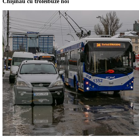
Chişinău cu troleibuze noi