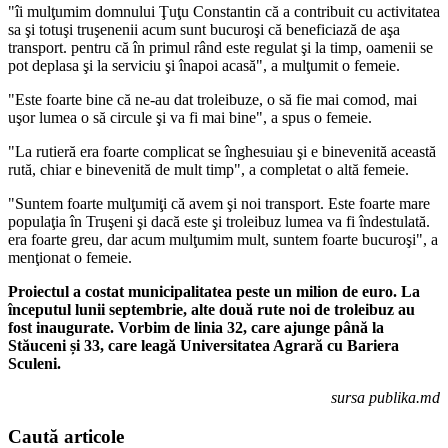
"îi mulţumim domnului Ţuţu Constantin că a contribuit cu activitatea
sa şi totuşi truşenenii acum sunt bucuroşi că beneficiază de aşa
transport. pentru că în primul rând este regulat şi la timp, oamenii se
pot deplasa şi la serviciu şi înapoi acasă", a mulţumit o femeie.
"Este foarte bine că ne-au dat troleibuze, o să fie mai comod, mai
uşor lumea o să circule şi va fi mai bine", a spus o femeie.
"La rutieră era foarte complicat se înghesuiau şi e binevenită această
rută, chiar e binevenită de mult timp", a completat o altă femeie.
"Suntem foarte mulţumiţi că avem şi noi transport. Este foarte mare
populaţia în Truşeni şi dacă este şi troleibuz lumea va fi îndestulată.
era foarte greu, dar acum mulţumim mult, suntem foarte bucuroşi", a
menţionat o femeie.
Proiectul a costat municipalitatea peste un milion de euro. La
începutul lunii septembrie, alte două rute noi de troleibuz au
fost inaugurate. Vorbim de linia 32, care ajunge până la
Stăuceni și 33, care leagă Universitatea Agrară cu Bariera
Sculeni.
sursa publika.md
Caută
articole