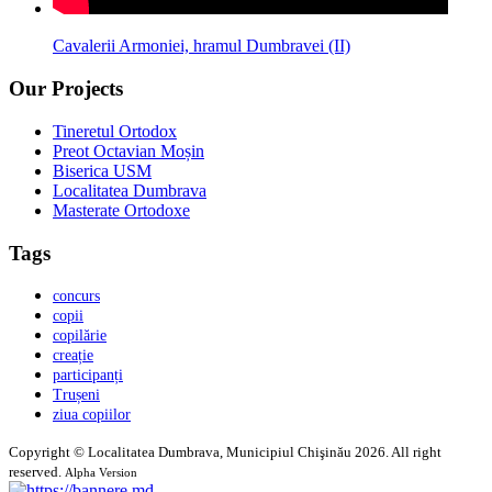
Cavalerii Armoniei, hramul Dumbravei (II)
Our Projects
Tineretul Ortodox
Preot Octavian Moșin
Biserica USM
Localitatea Dumbrava
Masterate Ortodoxe
Tags
concurs
copii
copilărie
creație
participanți
Trușeni
ziua copiilor
Copyright © Localitatea Dumbrava, Municipiul Chişinău 2026. All right
reserved.
Alpha Version