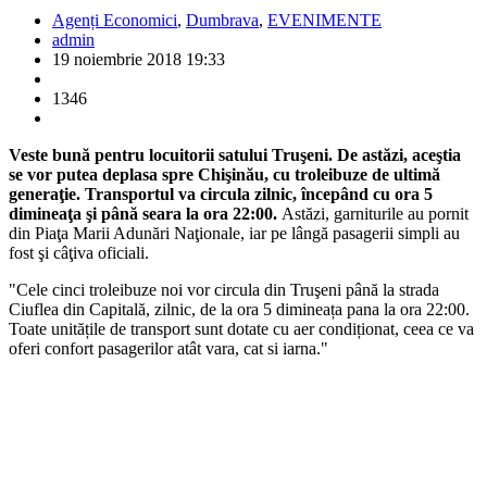
Agenți Economici
,
Dumbrava
,
EVENIMENTE
admin
19 noiembrie 2018 19:33
1346
Veste bună pentru locuitorii satului Truşeni. De astăzi, aceştia
se vor putea deplasa spre Chişinău, cu troleibuze de ultimă
generaţie. Transportul va circula zilnic, începând cu ora 5
dimineaţa şi până seara la ora 22:00.
Astăzi, garniturile au pornit
din Piaţa Marii Adunări Naţionale, iar pe lângă pasagerii simpli au
fost şi câţiva oficiali.
"Cele cinci troleibuze noi vor circula din Truşeni până la strada
Ciuflea din Capitală, zilnic, de la ora 5 dimineața pana la ora 22:00.
Toate unitățile de transport sunt dotate cu aer condiționat, ceea ce va
oferi confort pasagerilor atât vara, cat si iarna."