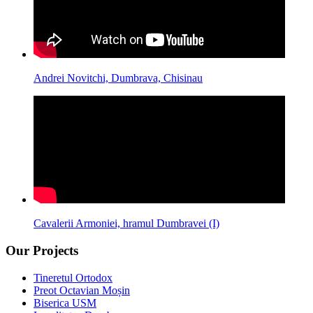
Andrei Novitchi, Dumbrava, Chisinau
Cavalerii Armoniei, hramul Dumbravei (I)
Our Projects
Tineretul Ortodox
Preot Octavian Moșin
Biserica USM