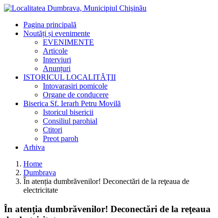
Pagina principală
Noutăți și evenimente
EVENIMENTE
Articole
Interviuri
Anunțuri
ISTORICUL LOCALITĂŢII
Intovarasiri pomicole
Organe de conducere
Biserica Sf. Ierarh Petru Movilă
Istoricul bisericii
Consiliul parohial
Ctitori
Preot paroh
Arhiva
Home
Dumbrava
În atenția dumbrăvenilor! Deconectări de la reţeaua de
electricitate
În atenția dumbrăvenilor! Deconectări de la reţeaua