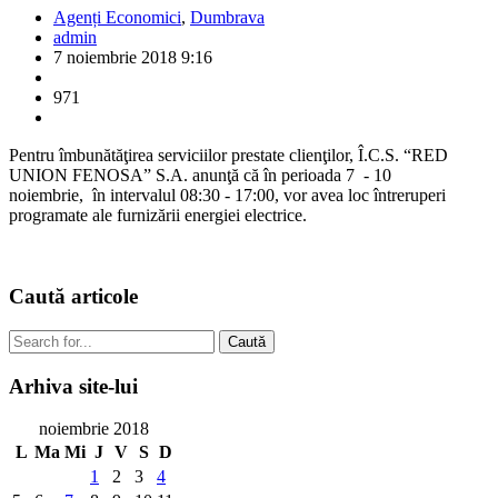
Agenți Economici
,
Dumbrava
admin
7 noiembrie 2018 9:16
971
Pentru îmbunătăţirea serviciilor prestate clienţilor, Î.C.S. “RED
UNION FENOSA” S.A. anunţă că în perioada 7 - 10
noiembrie, în intervalul 08:30 - 17:00, vor avea loc întreruperi
programate ale furnizării energiei electrice.
Caută
articole
Caută
Arhiva
site-lui
noiembrie 2018
L
Ma
Mi
J
V
S
D
1
2
3
4