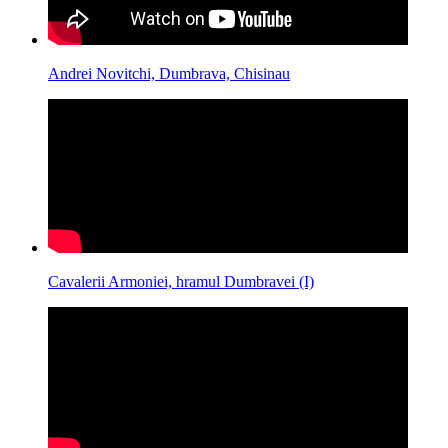
Andrei Novitchi, Dumbrava, Chisinau
Cavalerii Armoniei, hramul Dumbravei (I)