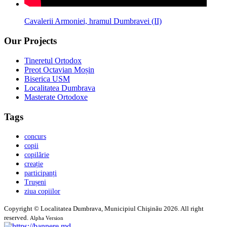
Cavalerii Armoniei, hramul Dumbravei (II)
Our Projects
Tineretul Ortodox
Preot Octavian Moșin
Biserica USM
Localitatea Dumbrava
Masterate Ortodoxe
Tags
concurs
copii
copilărie
creație
participanți
Trușeni
ziua copiilor
Copyright © Localitatea Dumbrava, Municipiul Chişinău 2026. All right
reserved.
Alpha Version