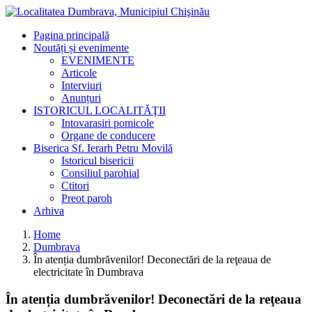
Pagina principală
Noutăți și evenimente
EVENIMENTE
Articole
Interviuri
Anunțuri
ISTORICUL LOCALITĂŢII
Intovarasiri pomicole
Organe de conducere
Biserica Sf. Ierarh Petru Movilă
Istoricul bisericii
Consiliul parohial
Ctitori
Preot paroh
Arhiva
Home
Dumbrava
În atenția dumbrăvenilor! Deconectări de la reţeaua de
electricitate în Dumbrava
În atenția dumbrăvenilor! Deconectări de la reţeaua