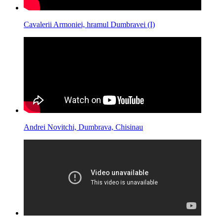
Cavalerii Armoniei, hramul Dumbravei (I)
Andrei Novitchi, Dumbrava, Chisinau