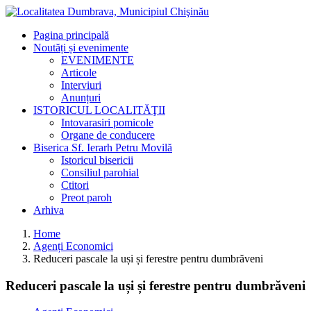
Pagina principală
Noutăți și evenimente
EVENIMENTE
Articole
Interviuri
Anunțuri
ISTORICUL LOCALITĂŢII
Intovarasiri pomicole
Organe de conducere
Biserica Sf. Ierarh Petru Movilă
Istoricul bisericii
Consiliul parohial
Ctitori
Preot paroh
Arhiva
Home
Agenți Economici
Reduceri pascale la uși și ferestre pentru dumbrăveni
Reduceri pascale la uși și ferestre pentru dumbrăveni