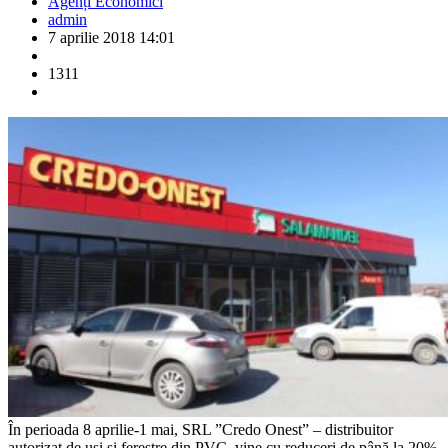
Agenți Economici
admin
7 aprilie 2018 14:01
1311
În perioada 8 aprilie-1 mai, SRL ”Credo Onest” – distribuitor
autorizat de uși și ferestre din PVC, vine cu reduceri de până la 20%