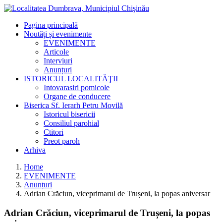
Pagina principală
Noutăți și evenimente
EVENIMENTE
Articole
Interviuri
Anunțuri
ISTORICUL LOCALITĂŢII
Intovarasiri pomicole
Organe de conducere
Biserica Sf. Ierarh Petru Movilă
Istoricul bisericii
Consiliul parohial
Ctitori
Preot paroh
Arhiva
Home
EVENIMENTE
Anunțuri
Adrian Crăciun, viceprimarul de Trușeni, la popas aniversar
Adrian Crăciun, viceprimarul de Trușeni, la popas