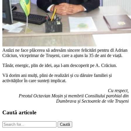
Astăzi ne face plăcerea să adresăm sincere felicitări pentru dl Adrian
Crăciun, viceprimar de Trușeni, care a ajuns la 35 de ani de viață.
Tânăr, energic, plin de idei, așa l-am descoperit pe A. Crăciun.
Vă dorim ani mulți, plini de realizări și cu dăruire familiei și
activităților în care sunteți implicat.
Cu respect,
Preotul Octavian Moșin și membrii Consiliului parohial din
Dumbrava și Sectoarele de vile Trușeni
Caută
articole
Caută