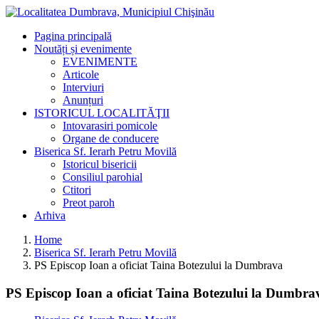
Pagina principală
Noutăți și evenimente
EVENIMENTE
Articole
Interviuri
Anunțuri
ISTORICUL LOCALITĂŢII
Intovarasiri pomicole
Organe de conducere
Biserica Sf. Ierarh Petru Movilă
Istoricul bisericii
Consiliul parohial
Ctitori
Preot paroh
Arhiva
Home
Biserica Sf. Ierarh Petru Movilă
PS Episcop Ioan a oficiat Taina Botezului la Dumbrava
PS Episcop Ioan a oficiat Taina Botezului la Dumbra