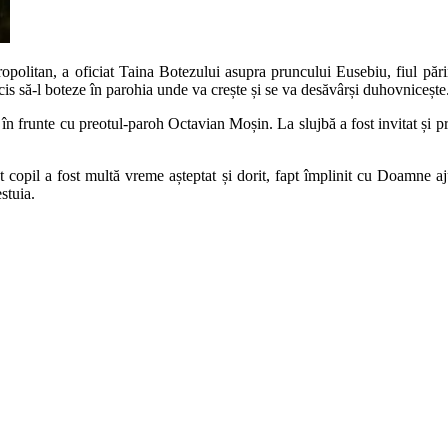
opolitan, a oficiat Taina Botezului asupra pruncului Eusebiu, fiul păr
ecis să-l boteze în parohia unde va crește și se va desăvârși duhovnicește
i, în frunte cu preotul-paroh Octavian Moșin. La slujbă a fost invitat și p
t copil a fost multă vreme așteptat și dorit, fapt împlinit cu Doamne ajută
stuia.