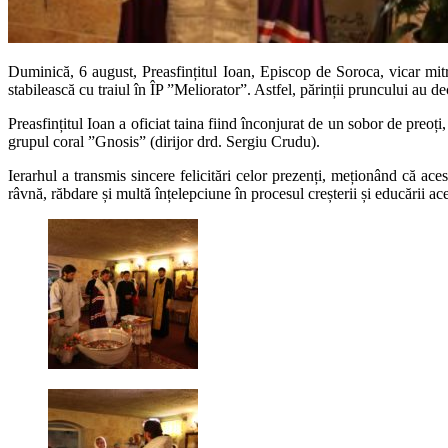
Duminică, 6 august, Preasfințitul Ioan, Episcop de Soroca, vicar mitr
stabilească cu traiul în ÎP ”Meliorator”. Astfel, părinții pruncului au d
Preasfințitul Ioan a oficiat taina fiind înconjurat de un sobor de preoț
grupul coral ”Gnosis” (dirijor drd. Sergiu Crudu).
Ierarhul a transmis sincere felicitări celor prezenți, meționând că aces
râvnă, răbdare și multă înțelepciune în procesul creșterii și educării ace