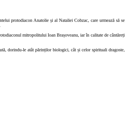
intelui protodiacon Anatolie și al Nataliei Cobzac, care urmează să se
.
rotodiaconul mitropolitului Ioan Brașoveanu, iar în calitate de cântăreți
, dorindu-le atât părinților biologici, cât și celor spirituali dragoste,