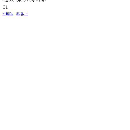
24
25
26
27
28
29
30
31
« iun.
aug. »