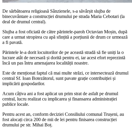
De sărbătoarea religioasă Sânzienele, s-a săvârșit slujba de
binecuvântare a construcției drumului pe strada Maria Cebotari (la
deal de drumul central).
Slujba a fost oficiată de către părintele-paroh Octavian Moșin, după
care a urmat stropirea cu apă sfințită a porțiunii de drum ce urmează
a fi pavată.
Părintele le-a dorit locuitorilor de pe această stradă să fie uniți la o
lucrare atât de necesară și dorită pentru ei, iar acest efort reprezintă
încă un pas întru amenajarea localității noastre.
Este de menționat faptul că mai multe străzi, ce intersectează drumul
central Sf. Ioan Botezătorul, sunt pavate grație contribuiției și
implicării gospodarilor.
Acum câțiva ani a fost aplicat un prim strat de asfalt pe drumul
central, lucru realizat cu implicarea și finansarea administrației
publice locale.
Pentru acest an, conform deciziei Consiliului comunal Trușeni, au
fost alocați circa 200 de mii de lei pentru finisarea construcției
drumului pe str. Mihai Boț.