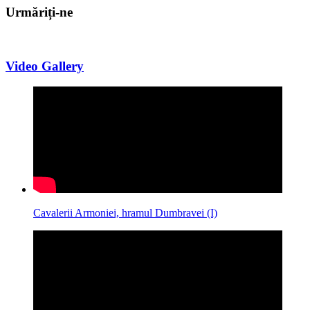
Urmăriți-ne
Video Gallery
Cavalerii Armoniei, hramul Dumbravei (I)