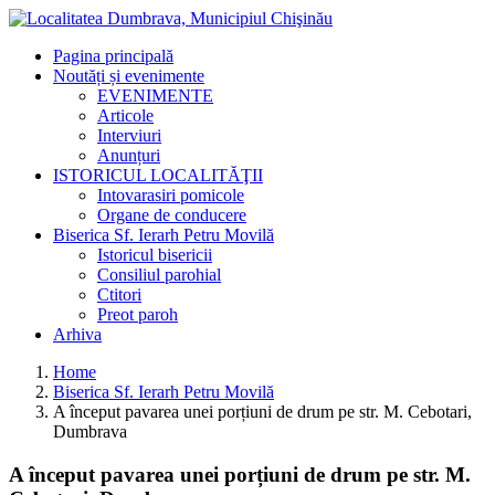
Pagina principală
Noutăți și evenimente
EVENIMENTE
Articole
Interviuri
Anunțuri
ISTORICUL LOCALITĂŢII
Intovarasiri pomicole
Organe de conducere
Biserica Sf. Ierarh Petru Movilă
Istoricul bisericii
Consiliul parohial
Ctitori
Preot paroh
Arhiva
Home
Biserica Sf. Ierarh Petru Movilă
A început pavarea unei porțiuni de drum pe str. M. Cebotari,
Dumbrava
A început pavarea unei porțiuni de drum pe str. M.