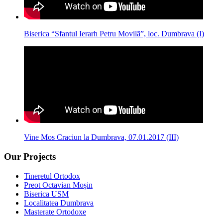
Biserica “Sfantul Ierarh Petru Movilã”, loc. Dumbrava (I)
Vine Mos Craciun la Dumbrava, 07.01.2017 (III)
Our Projects
Tineretul Ortodox
Preot Octavian Moșin
Biserica USM
Localitatea Dumbrava
Masterate Ortodoxe