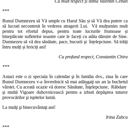
Cu mult respect și stimă Valentin Ceban
***
Bunul Dumnezeu să Vă umple cu Harul Său și să Vă dea putere ca
să lucrati necontenit în vederea atragerii Lui. Vă mulțumim mult
pentru tot efortul depus, pentru toate lucrurile frumoase și
bineplăcute sufletelor noastre care le faceți cu atâta dăruire de Sine.
Dumnezeu să vă dea sănătate, pace, bucurii şi înțelepciune. Să trăiţi
întru mulți și fericiți ani!
Cu profund respect, Constantin Chira
***
Astazi este o zi speciala în calendar şi în familia dvs., ziua în care
Bunul Dumnezeu v-a învrednicit să mai adăugaţi un an la buchetul
vârstei. Cu aceată ocazie vă doresc Sănătate, Înţelepciune, Răbdare
şi multă Vigoare duhovnicească pentru a izbuti depăşirea tuturor
provocărilor şi ispitelor lumii.
La mulţi şi binecuvântaţi ani!
Irina Zubcu
***