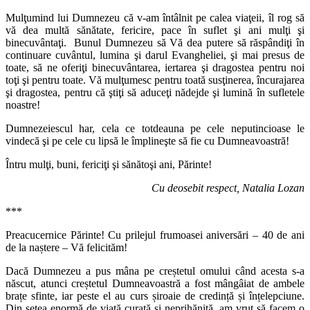
Mulţumind lui Dumnezeu că v-am întâlnit pe calea viaţeii, îl rog să
vă dea multă sănătate, fericire, pace în suflet şi ani mulţi şi
binecuvântaţi. Bunul Dumnezeu să Vă dea putere să răspândiţi în
continuare cuvântul, lumina şi darul Evangheliei, şi mai presus de
toate, să ne oferiţi binecuvântarea, iertarea şi dragostea pentru noi
toţi şi pentru toate. Vă mulţumesc pentru toată susţinerea, încurajarea
şi dragostea, pentru că ştiţi să aduceţi nădejde şi lumină în sufletele
noastre!
Dumnezeiescul har, cela ce totdeauna pe cele neputincioase le
vindecă şi pe cele cu lipsă le împlineşte să fie cu Dumneavoastră!
Întru mulţi, buni, fericiţi şi sănătoşi ani, Părinte!
Cu deosebit respect, Natalia Lozan
***
Preacucernice Părinte! Cu prilejul frumoasei aniversări – 40 de ani
de la naștere – Vă felicităm!
Dacă Dumnezeu a pus mâna pe creștetul omului când acesta s-a
născut, atunci creștetul Dumneavoastră a fost mângâiat de ambele
brațe sfinte, iar peste el au curs șiroaie de credință și înțelepciune.
Din setea enormă de viață curată și neprihănită, am vrut să facem o