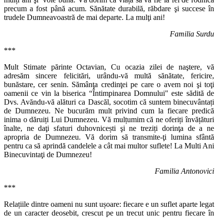
precum a fost până acum. Sănătate durabilă, răbdare şi succese în
trudele Dumneavoastră de mai departe. La mulţi ani!
Familia Surdu
***
Mult Stimate părinte Octavian, Cu ocazia zilei de naştere, vă
adresăm sincere felicitări, urându-vă multă sănătate, fericire,
bunăstare, cer senin. Sămânţa credinţei pe care o avem noi şi toţi
oamenii ce vin la biserica “Întimpinarea Domnului" este sădită de
Dvs. Avăndu-vă alături ca Dascăl, socotim că suntem binecuvântați
de Dumnezeu. Ne bucurăm mult privind cum la fiecare predică
inima o dăruiți Lui Dumnezeu. Vă mulțumim că ne oferiți învățături
înalte, ne daţi sfaturi duhovnicești şi ne treziți dorinţa de a ne
apropria de Dumnezeu. Vă dorim să transmite-ţi lumina sfântă
pentru ca să aprindă candelele a cât mai multor suflete! La Multi Ani
Binecuvintaţi de Dumnezeu!
Familia Antonovici
***
Relațiile dintre oameni nu sunt ușoare: fiecare e un suflet aparte legat
de un caracter deosebit, crescut pe un trecut unic pentru fiecare în