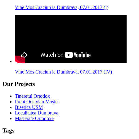
Vine Mos Craciun la Dumbrava, 07.01.2017 (I)
Vine Mos Craciun la Dumbrava, 07.01.2017 (IV)
Our Projects
Tineretul Ortodox
Preot Octavian Moșin
Biserica USM
Localitatea Dumbrava
Masterate Ortodoxe
Tags