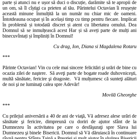
parte și atunci nu e ușor să duci o discuție, darămite să te apropii de
un om, să îl cîștigi ca prieten al tău. Părintelui Octavian îi reușește
această minune înmulțită la un număr nu chiar mic de oameni.
Întotdeauna ocupat și în același timp cu timp pentru fiecare. Implicat
în problemă și totodată discret și atent cu libertatea omului. Dea
Domnul să se inmulțească acest Har și să aveți parte de mulți ani
binecuvîntați și împliniți în Domnul!
Cu drag, Ion, Diana si Magdalena Rotaru
***
Părinte Octavian! Vin cu cele mai sincere felicitări şi urări de bine cu
ocazia zilei de naştere. Să aveţi parte de bogate roade duhovniceşti,
multă sănătate, fericire şi dragoste. Vă mulțumesc că sunteţi alături
de noi şi ne luminaţi calea spre Adevăr!
Movilă Gheorghe
***
Cu prilejul aniversării a 40 de ani de viaţă, Vă adresez alese urări de
sănătate şi fericire, dimpreună cu doriri de ajutor sfânt de la
Dumnezeu în activitatea pe care o desfăşuraţi spre Slava lui
Dumnezeu şi binele Bisericii. Domnul să Vă dăruiască în continuare
râvnă pentru Sfânta Taină a Preoţiei şi mult ajutor în slujirea Bisericii