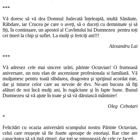
***
Vă doresc să vă dea Domnul Judecată înțeleaptă, multă Sănătate,
Răbdare, iar Crucea pe care o aveți, să o duceți cu demninate și să
fiți, în continuare, un apostol al Cuvîntului lui Dumnezeu pentru toți
cei tineri la chip și suflet. La mulți și fericiți ani!!!
Alexandru Lai
***
Vă adresez cele mai sincere urări, părinte Octavian! O frumoasă
aniversare, un nou elan de ascensiune profesionala si familiară. Vă
mulţumesc pentru toată răbdarea, dragostea şi sprijinul acordat mie,
dar şi tuturor celor care au nevoie de dvs. Ne-am bucura să fiţi
alături de noi încă mulţi ani, în rugăciune şi în fapte bune. Bunul
Dumnezeu să vă ajute în toate şi să vă dăruiască mântuire!
Oleg Cebotari
*
Felicitări cu ocazia aniversării scumpului nostru Părinte Octavian,
celui care reușește să fie foarte aproape de enoriași. Rar cine are
capacitatea să vă țină ritmul, dar toți se minunează de cele ce faceți.