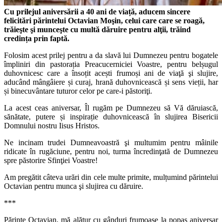
Cu prilejul aniversării a 40 ani de viață, aducem sincere
felicitări părintelui Octavian Moşin, celui care care se roagă,
trăieşte şi munceşte cu multă dăruire pentru alţii, trăind
credința prin faptă.
Folosim acest prilej pentru a da slavă lui Dumnezeu pentru bogatele
împliniri din pastorația Preacucerniciei Voastre, pentru belșugul
duhovnicesc care a însoțit acești frumoși ani de viaţă şi slujire,
aducând mângâiere și curaj, hrană duhovnicească și sens vieții, har
și binecuvântare tuturor celor pe care-i păstoriţi.
La acest ceas aniversar, Îl rugăm pe Dumnezeu să Vă dăruiască,
sănătate, putere și inspirație duhovnicească în slujirea Bisericii
Domnului nostru Iisus Hristos.
Ne incinam trudei Dumneavoastră şi multumim pentru mâinile
ridicate în rugăciune, pentru noi, turma încredinţată de Dumnezeu
spre păstorire Sfinţiei Voastre!
Am pregătit câteva urări din cele multe primite, mulțumind părintelui
Octavian pentru munca şi slujirea cu dăruire.
***
Părinte Octavian, mă alătur cu gânduri frumoase la popas aniversar