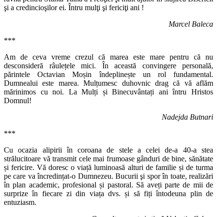
şi a credincioşilor ei. Întru mulţi şi fericiţi ani !
Marcel Baleca
***
Am de ceva vreme crezul că marea este mare pentru că nu
desconsideră râulețele mici. În această convingere personală,
părintele Octavian Moșin îndeplinește un rol fundamental.
Dumnealui este marea. Mulțumesc duhovnic drag că vă aflăm
mărinimos cu noi. La Mulți și Binecuvântați ani întru Hristos
Domnul!
Nadejda Butnari
***
Cu ocazia alipirii în coroana de stele a celei de-a 40-a stea
strălucitoare vă transmit cele mai frumoase gânduri de bine, sănătate
și fericire. Vă doresc o viață luminoasă alturi de familie și de turma
pe care va încredințat-o Dumnezeu. Bucurii şi spor în toate, realizări
în plan academic, profesional și pastoral. Să aveți parte de mii de
surprize în fiecare zi din viața dvs. și să fiți întodeuna plin de
entuziasm.