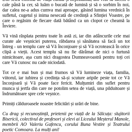
cale până la cer, să luăm o bucată de lumină și să o sorbim în noi,
dar calea ne-a adus cumva mai aproape, găsind lumina vrednică în
sufletul, cugetul și inima nesecată de credință a Sfinției Voastre, pe
care o regăsim de fiecare dată bătând ca un clopot ce cheamă la
Înviere.
Vă vină răsplata pentru toate în astă zi, iar din adâncurile cele mai
curate ale veșniciei puterea, răbdarea și sănătatea să facă un tot
întreg - un templu care să Vă înconjoare și să Vă ocrotească în orice
clipă a vieții. Acest templu să nu fie dărâmat de nici o furtună
nimicitoare, așa cum nici dragostea Dumneavoastră pentru toți cei
care Vă cunosc nu cade niciodată.
Tot ce e mai bun și mai frumos să Vă lumineze viața, familia,
viitorul, iar iubirea și credința să-și scuture aripile peste tot ce Vă
înconjoară și Vă poate face fericit. Mulțumiri din suflet pentru
munca și jertfa din care ne potolim setea de viață, una pilduitoare și
îndrumătoare spre cele veșnice.
Primiți călduroasele noastre felicitări și urări de bine.
Cu drag și recunoștință, prietenii pe viață de la Sălcuța: slujitorii
Bisericii, colectivul de profesori și elevi ai Liceului Meșterul Manole,
membrii AO Valeriu Gafencu, corului Buna Vestire și Teatrului
poetic Comoara. La mulți ani!