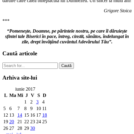
daruire catre calea bineplacuta lui Dumnezeu. Un sincer la multi ani!
Grigore Stoica
***
“Pomeneşte, Doamne, pe părintele nostru, pe care îl dăruieşte
sfintei tale Biserici în pace, întreg, cinstit, sănătos, îndelungat în
zile, drept învăţând cuvântul Adevărului Tău”.
Caută
articole
Caută
Arhiva
site-lui
iunie 2017
L
Ma
Mi
J
V
S
D
1
2
3
4
5
6
7
8
9
10
11
12
13
14
15
16
17
18
19
20
21
22
23
24
25
26
27
28
29
30