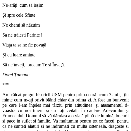
Ne-arăţi cum să ieșim
Şi spre cele Sfinte
Ne chemi să năzuim
Sa ne trăiesti Parinte !
Viața ta sa ne fie povață
Și cu luare aminte
Să ne înveți, precum Te și Învaţă.
Dorel Ţurcanu
***
Am călcat pragul bisericii USM pentru prima oară acum 3 ani și țin
minte cum m-ați privit blând chiar din prima zi. A fost un bunvenit
pe care l-am înțeles mai târziu prin atitudinea, și atașamentul d-
voastră cu noi tinerii și cu toți ceilalți în căutare Adevărului și
Frumosului. Domnul să vă dăruiasca o viată plină de lumină, bucurii
si pace in suflet si familie. Va multumim pentru tot ce faceti, pentru
ca ne sunteti alaturi si ne indrumati cu multa osteneala, dragoste si