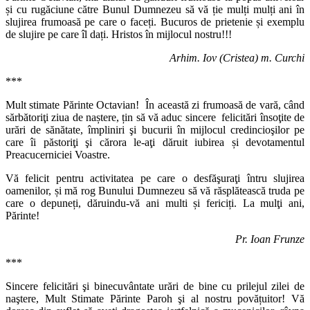
și cu rugăciune către Bunul Dumnezeu să vă ție mulți mulți ani în
slujirea frumoasă pe care o faceți. Bucuros de prietenie și exemplu
de slujire pe care îl dați. Hristos în mijlocul nostru!!!
Arhim. Iov (Cristea) m. Curchi
***
Mult stimate Părinte Octavian! În această zi frumoasă de vară, când
sărbătoriţi ziua de naștere, țin să vă aduc sincere felicitări însoţite de
urări de sănătate, împliniri şi bucurii în mijlocul credincioşilor pe
care îi păstoriţi şi cărora le-aţi dăruit iubirea și devotamentul
Preacucerniciei Voastre.
Vă felicit pentru activitatea pe care o desfăşuraţi întru slujirea
oamenilor, și mă rog Bunului Dumnezeu să vă răsplătească truda pe
care o depuneți, dăruindu-vă ani multi și fericiți. La mulţi ani,
Părinte!
Pr. Ioan Frunze
***
Sincere felicitări şi binecuvântate urări de bine cu prilejul zilei de
naştere, Mult Stimate Părinte Paroh şi al nostru povățuitor! Vă