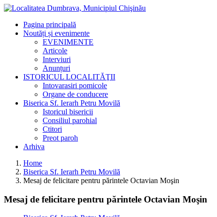
Pagina principală
Noutăți și evenimente
EVENIMENTE
Articole
Interviuri
Anunțuri
ISTORICUL LOCALITĂŢII
Intovarasiri pomicole
Organe de conducere
Biserica Sf. Ierarh Petru Movilă
Istoricul bisericii
Consiliul parohial
Ctitori
Preot paroh
Arhiva
Home
Biserica Sf. Ierarh Petru Movilă
Mesaj de felicitare pentru părintele Octavian Moşin
Mesaj de felicitare pentru părintele Octavian Moşin