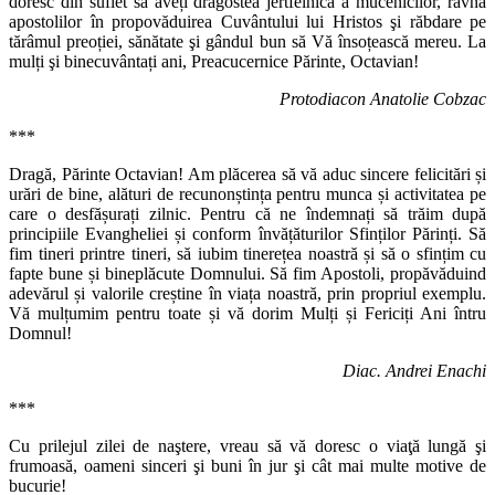
doresc din suflet să aveți dragostea jertfelnică a mucenicilor, râvna
apostolilor în propovăduirea Cuvântului lui Hristos şi răbdare pe
tărâmul preoției, sănătate şi gândul bun să Vă însoțească mereu. La
mulți şi binecuvântați ani, Preacucernice Părinte, Octavian!
Protodiacon Anatolie Cobzac
***
Dragă, Părinte Octavian! Am plăcerea să vă aduc sincere felicitări și
urări de bine, alături de recunonștința pentru munca și activitatea pe
care o desfășurați zilnic. Pentru că ne îndemnați să trăim după
principiile Evangheliei și conform învățăturilor Sfinților Părinți. Să
fim tineri printre tineri, să iubim tinerețea noastră și să o sfințim cu
fapte bune și bineplăcute Domnului. Să fim Apostoli, propăvăduind
adevărul și valorile creștine în viața noastră, prin propriul exemplu.
Vă mulțumim pentru toate și vă dorim Mulți și Fericiți Ani întru
Domnul!
Diac. Andrei Enachi
***
Cu prilejul zilei de naştere, vreau să vă doresc o viaţă lungă şi
frumoasă, oameni sinceri şi buni în jur şi cât mai multe motive de
bucurie!