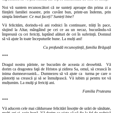
Noi vă suntem recunoscători că ne sunteți aproape din prima zi a
ființării familiei noastre, prin cuvânt bun, printr-un îndemn, prin
simpla întrebare:
Ce mai faceți? Sunteți bine
?
Vă felicităm, dorindu-vă ani rodnici în continuare, trăiți în pace,
slujind la Altar, mângâind pe cei ce au un necaz, bucurându-vă
împreună cu cei fericiți, luptând alături de cei în suferință. Domnul
să vă ajute în toate începuturile bune. La mulți ani!
Cu profundă recunoștință, familia Brăguță
***
Dragul nostru părinte, ne bucurăm de aceasta zi deosebită. Vă
dorim ca dragostea faţă de Hristos şi zidirea Sa, omul, să crească în
inima dumneavoastră... Dumnezeu să vă ajute ca turma pe care o
păstoriți sa crească şi să se înmulţească. Vă iubim şi pentru tot vă
mulțumim. La mulţi şi fericiţi ani.
Familia Pruteanu
***
Vă aducem cele mai călduroase felicitări însoțite de urări de sănătate,
mulți ani şi voie bună. Vă dorim ca viața să vă fie la fel de rodnică