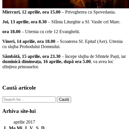
Miercuri, 12 aprilie, ora 15.00
– Privegherea cu Spovedania.
Joi, 13 aprilie, ora 8.30
– Sfânta Liturghie a Sf. Vasile cel Mare.
ora 18.00
– Utrenia cu cele 12 Evanghelii.
Vineri, 14 aprilie, ora 18.00
– Scoaterea Sf. Epitaf (Aer). Utrenia
cu slujba Prohodului Domnului.
Sâmbătă, 15 aprilie, ora 23.30
– începe slujba de Sfintele Paști, iar
duminică dimineața, 16 aprilie, după ora 5.00
, va avea loc
sfințirea prinoaselor.
Caută
articole
Caută
Arhiva
site-lui
aprilie 2017
L
Ma
Mi
J
V
S
D