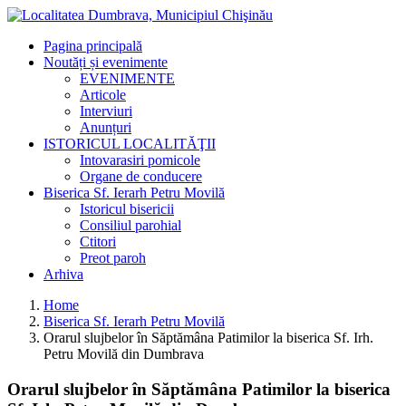
Pagina principală
Noutăți și evenimente
EVENIMENTE
Articole
Interviuri
Anunțuri
ISTORICUL LOCALITĂŢII
Intovarasiri pomicole
Organe de conducere
Biserica Sf. Ierarh Petru Movilă
Istoricul bisericii
Consiliul parohial
Ctitori
Preot paroh
Arhiva
Home
Biserica Sf. Ierarh Petru Movilă
Orarul slujbelor în Săptămâna Patimilor la biserica Sf. Irh.
Petru Movilă din Dumbrava
Orarul slujbelor în Săptămâna Patimilor la biserica