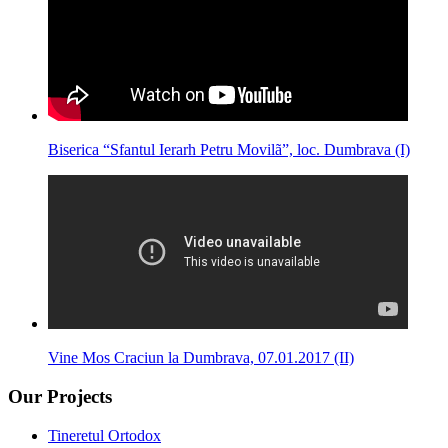
Biserica “Sfantul Ierarh Petru Movilã”, loc. Dumbrava (I)
Vine Mos Craciun la Dumbrava, 07.01.2017 (II)
Our Projects
Tineretul Ortodox