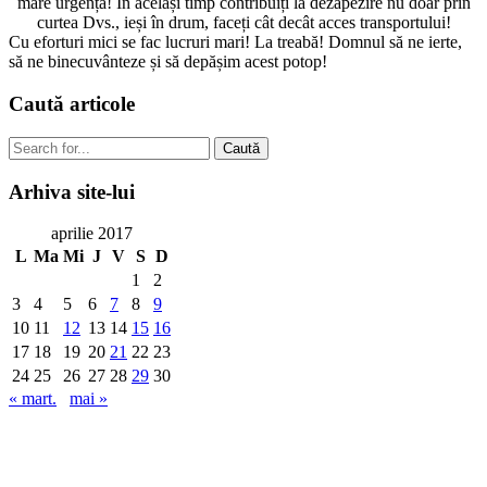
mare urgență! În același timp contribuiți la dezăpezire nu doar prin
curtea Dvs., ieși în drum, faceți cât decât acces transportului!
Cu eforturi mici se fac lucruri mari! La treabă! Domnul să ne ierte,
să ne binecuvânteze și să depășim acest potop!
Caută
articole
Caută
Arhiva
site-lui
aprilie 2017
L
Ma
Mi
J
V
S
D
1
2
3
4
5
6
7
8
9
10
11
12
13
14
15
16
17
18
19
20
21
22
23
24
25
26
27
28
29
30
« mart.
mai »