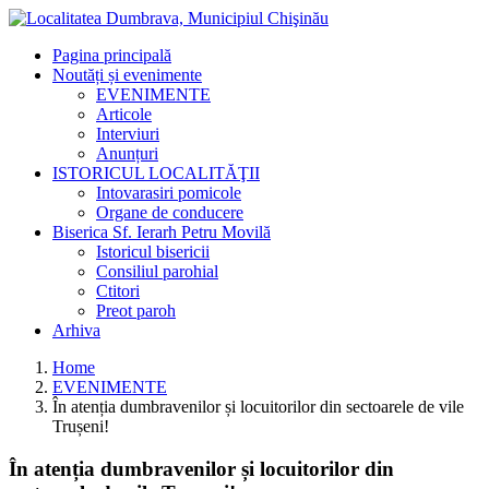
Pagina principală
Noutăți și evenimente
EVENIMENTE
Articole
Interviuri
Anunțuri
ISTORICUL LOCALITĂŢII
Intovarasiri pomicole
Organe de conducere
Biserica Sf. Ierarh Petru Movilă
Istoricul bisericii
Consiliul parohial
Ctitori
Preot paroh
Arhiva
Home
EVENIMENTE
În atenția dumbravenilor și locuitorilor din sectoarele de vile
Trușeni!
În atenția dumbravenilor și locuitorilor din