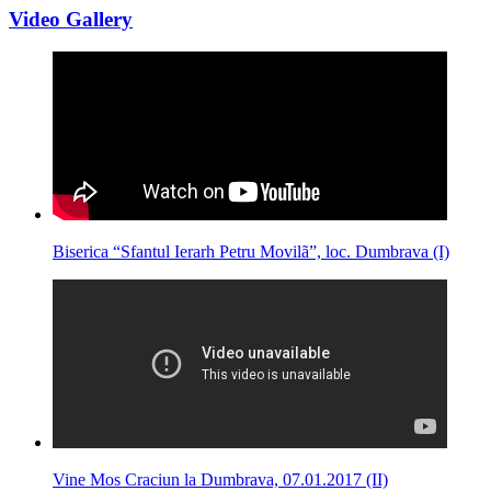
Video Gallery
Biserica “Sfantul Ierarh Petru Movilã”, loc. Dumbrava (I)
Vine Mos Craciun la Dumbrava, 07.01.2017 (II)