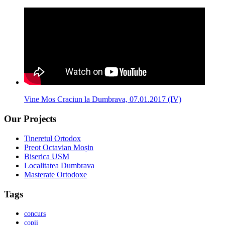
Vine Mos Craciun la Dumbrava, 07.01.2017 (IV)
Our Projects
Tineretul Ortodox
Preot Octavian Moșin
Biserica USM
Localitatea Dumbrava
Masterate Ortodoxe
Tags
concurs
copii