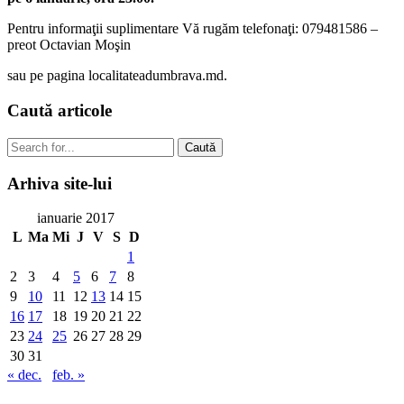
Pentru informaţii suplimentare Vă rugăm telefonaţi: 079481586 –
preot Octavian Moşin
sau pe pagina localitateadumbrava.md.
Caută
articole
Caută
Arhiva
site-lui
ianuarie 2017
L
Ma
Mi
J
V
S
D
1
2
3
4
5
6
7
8
9
10
11
12
13
14
15
16
17
18
19
20
21
22
23
24
25
26
27
28
29
30
31
« dec.
feb. »