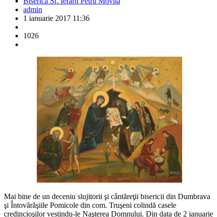
Biserica Sf. Ierarh Petru Movilă
admin
1 ianuarie 2017 11:36
1026
Mai bine de un deceniu slujitorii şi cântăreţii bisericii din Dumbrava
şi Întovărăşiile Pomicole din com. Truşeni colindă casele
credincioşilor vestindu-le Naşterea Domnului. Din data de 2 ianuarie