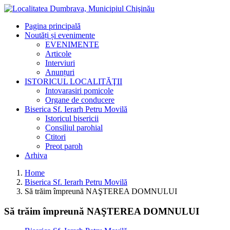
Pagina principală
Noutăți și evenimente
EVENIMENTE
Articole
Interviuri
Anunțuri
ISTORICUL LOCALITĂŢII
Intovarasiri pomicole
Organe de conducere
Biserica Sf. Ierarh Petru Movilă
Istoricul bisericii
Consiliul parohial
Ctitori
Preot paroh
Arhiva
Home
Biserica Sf. Ierarh Petru Movilă
Să trăim împreună NAŞTEREA DOMNULUI
Să trăim împreună NAŞTEREA DOMNULUI