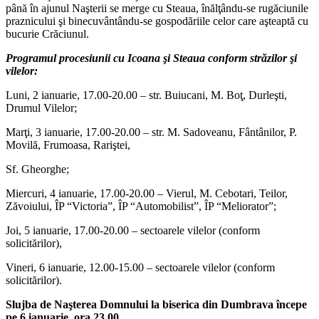
până în ajunul Naşterii se merge cu Steaua, înălţându-se rugăciunile
praznicului şi binecuvântându-se gospodăriile celor care aşteaptă cu
bucurie Crăciunul.
Programul procesiunii cu Icoana şi Steaua conform străzilor şi
vilelor:
Luni, 2 ianuarie, 17.00-20.00 – str. Buiucani, M. Boţ, Durleşti,
Drumul Vilelor;
Marţi, 3 ianuarie, 17.00-20.00 – str. M. Sadoveanu, Fântânilor, P.
Movilă, Frumoasa, Rariştei,
Sf. Gheorghe;
Miercuri, 4 ianuarie, 17.00-20.00 – Vierul, M. Cebotari, Teilor,
Zăvoiului, ÎP “Victoria”, ÎP “Automobilist”, ÎP “Meliorator”;
Joi, 5 ianuarie, 17.00-20.00 – sectoarele vilelor (conform
solicitărilor),
Vineri, 6 ianuarie, 12.00-15.00 – sectoarele vilelor (conform
solicitărilor).
Slujba de Naşterea Domnului la biserica din Dumbrava începe
pe 6 ianuarie, ora 23.00.