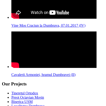
Vine Mos Craciun la Dumbrava, 07.01.2017 (IV)
Cavalerii Armoniei, hramul Dumbravei (II)
Our Projects
Tineretul Ortodox
Preot Octavian Moșin
Biserica USM
Localitatea Dumbrava