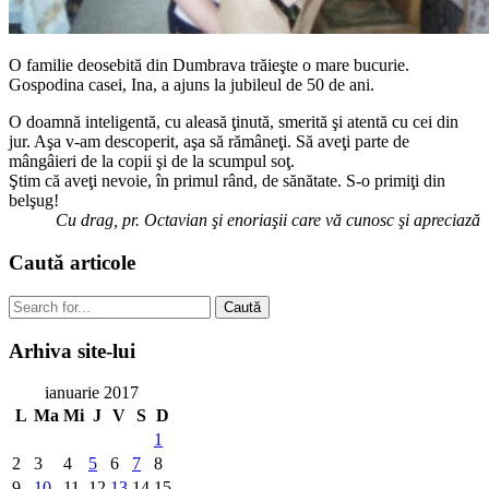
O familie deosebită din Dumbrava trăieşte o mare bucurie.
Gospodina casei, Ina, a ajuns la jubileul de 50 de ani.
O doamnă inteligentă, cu aleasă ţinută, smerită şi atentă cu cei din
jur. Aşa v-am descoperit, aşa să rămâneţi.
Să aveţi parte de
mângâieri de la copii şi de la scumpul soţ.
Ştim că aveţi nevoie, în primul rând, de sănătate. S-o primiţi din
belşug!
Cu drag, pr. Octavian şi enoriaşii care vă cunosc şi apreciază
Caută
articole
Caută
Arhiva
site-lui
ianuarie 2017
L
Ma
Mi
J
V
S
D
1
2
3
4
5
6
7
8
9
10
11
12
13
14
15