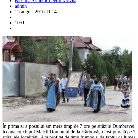
Biserica Sf. Ierarh Petru Movilă
admin
15 august 2016 11:14
1051
În prima zi a postului am mers timp de 7 ore pe străzile Dumbravei.
Icoana cu chipul Maicii Domnului de la Hârbovăţ a fost purtată pe 7
străzi ale localităţii. Am profitat de timp frumos şi de faptul că lumea