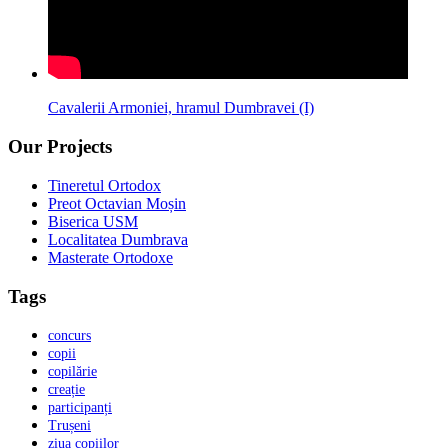
Cavalerii Armoniei, hramul Dumbravei (I)
Our Projects
Tineretul Ortodox
Preot Octavian Moșin
Biserica USM
Localitatea Dumbrava
Masterate Ortodoxe
Tags
concurs
copii
copilărie
creație
participanți
Trușeni
ziua copiilor