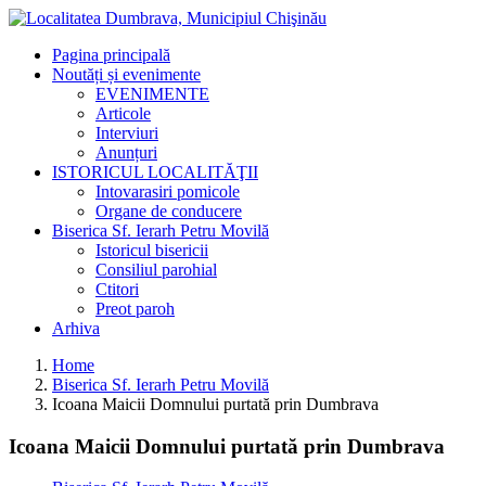
Pagina principală
Noutăți și evenimente
EVENIMENTE
Articole
Interviuri
Anunțuri
ISTORICUL LOCALITĂŢII
Intovarasiri pomicole
Organe de conducere
Biserica Sf. Ierarh Petru Movilă
Istoricul bisericii
Consiliul parohial
Ctitori
Preot paroh
Arhiva
Home
Biserica Sf. Ierarh Petru Movilă
Icoana Maicii Domnului purtată prin Dumbrava
Icoana Maicii Domnului purtată prin Dumbrava