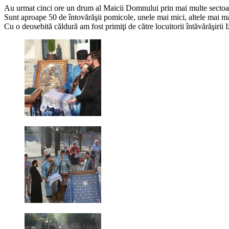
Au urmat cinci ore un drum al Maicii Domnului prin mai multe sectoare
Sunt aproape 50 de întovărăşii pomicole, unele mai mici, altele mai ma
Cu o deosebită căldură am fost primiţi de către locuitorii întăvărăşirii 