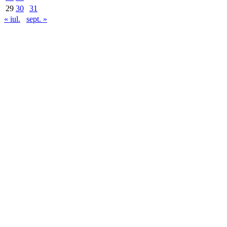
29
30
31
« iul.
sept. »