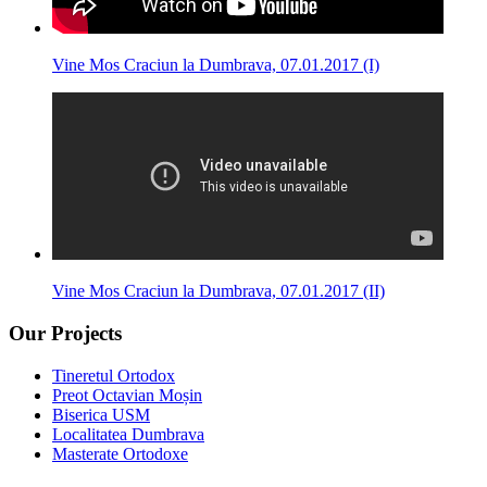
Vine Mos Craciun la Dumbrava, 07.01.2017 (I)
Vine Mos Craciun la Dumbrava, 07.01.2017 (II)
Our Projects
Tineretul Ortodox
Preot Octavian Moșin
Biserica USM
Localitatea Dumbrava
Masterate Ortodoxe