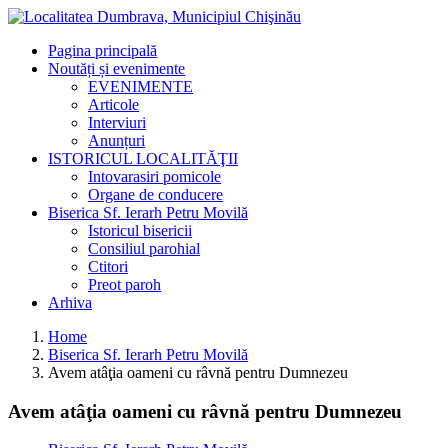
Pagina principală
Noutăți și evenimente
EVENIMENTE
Articole
Interviuri
Anunțuri
ISTORICUL LOCALITĂŢII
Intovarasiri pomicole
Organe de conducere
Biserica Sf. Ierarh Petru Movilă
Istoricul bisericii
Consiliul parohial
Ctitori
Preot paroh
Arhiva
Home
Biserica Sf. Ierarh Petru Movilă
Avem atâţia oameni cu râvnă pentru Dumnezeu
Avem atâţia oameni cu râvnă pentru Dumnezeu