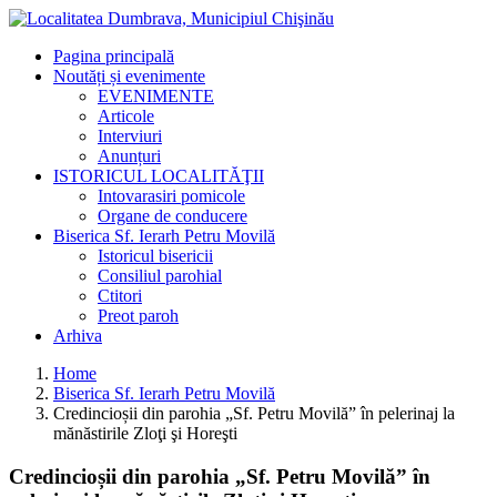
Pagina principală
Noutăți și evenimente
EVENIMENTE
Articole
Interviuri
Anunțuri
ISTORICUL LOCALITĂŢII
Intovarasiri pomicole
Organe de conducere
Biserica Sf. Ierarh Petru Movilă
Istoricul bisericii
Consiliul parohial
Ctitori
Preot paroh
Arhiva
Home
Biserica Sf. Ierarh Petru Movilă
Credincioșii din parohia „Sf. Petru Movilă” în pelerinaj la
mănăstirile Zloţi şi Horeşti
Credincioșii din parohia „Sf. Petru Movilă” în