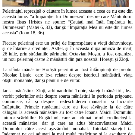
Pelerinajul reprezină o căutare în lumea aceasta a ceea ce nu este din
această lume: “a Împăraţiei lui Dumnezeu” despre care Mântuitorul
nostru Iisus Hristos ne spune: “Cautaţi mai întâi împăraţia lui
Dumnezeu” (Matei 6, 33), dar şi: “Împăraţia Mea nu este din lumea
aceasta” (Ioan 18, 36).
Fiecare pelerinaj este un prilej de împrospătare a vieţii duhovniceşti
şi de întărire a credinţei. Astfel, şi în această după-amiază de marţi
26 iulie, prin strădaniile părintelui Octavian Moşin, a fost organizat
un nou pelerinaj căstre 2 mănăstiri din ţara noastră: Horeşti şi Zloţi.
La sfânta mănăstire Horăşti pelerinii au fost întâmpinaţi de preotul
Nicolae Lisnic, care le-a relatat despre istoricul mănăstirii, viaţa
obştii monahale, dar şi planurile de viitor.
Iar la mănăstirea Zloţi, arhimandritul Tobie, starețul mănăstirii, le-a
vorbit pelerinilor atât despre soarta mănăstirii în perioada prigoanei
comuniste, cât şi despre redeschiderea mănăstirii şi lucrările
înfăptuite. Primele rugăciuni care au fost săvârșite la de către
călugări la această mănăstire au fost către Icoana Maicii Domnului
tuturor scârbiților. Rugăciuni, care au adunat primii credincioşi la
această mănăstire, dar şi care au adus binecuvântarea Maicii
Domnului către acest aşezământ monahal. Totodată stareţul i-a
îndemnat pe cei adunaţi la mai multă rugăciune şi la ascultare de