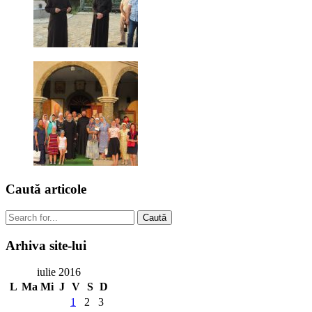
Caută
articole
Caută
Arhiva
site-lui
iulie 2016
L
Ma
Mi
J
V
S
D
1
2
3