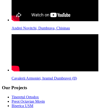
Andrei Novitchi, Dumbrava, Chisinau
Cavalerii Armoniei, hramul Dumbravei (II)
Our Projects
Tineretul Ortodox
Preot Octavian Moșin
Biserica USM