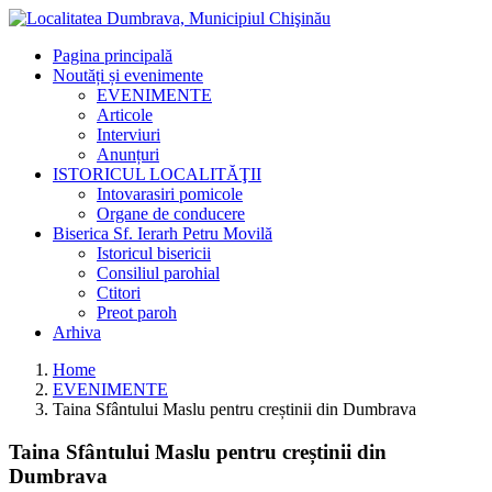
Pagina principală
Noutăți și evenimente
EVENIMENTE
Articole
Interviuri
Anunțuri
ISTORICUL LOCALITĂŢII
Intovarasiri pomicole
Organe de conducere
Biserica Sf. Ierarh Petru Movilă
Istoricul bisericii
Consiliul parohial
Ctitori
Preot paroh
Arhiva
Home
EVENIMENTE
Taina Sfântului Maslu pentru creștinii din Dumbrava
Taina Sfântului Maslu pentru creștinii din
Dumbrava