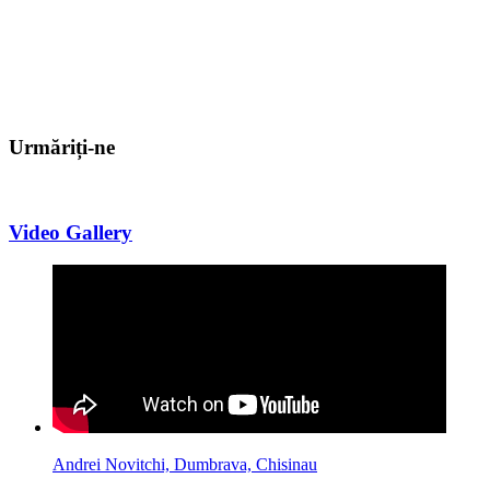
Urmăriți-ne
Video Gallery
Andrei Novitchi, Dumbrava, Chisinau