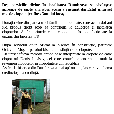
Deşi serviciile divine în localitatea Dumbrava se săvârşesc
aproape de şapte ani, abia acum a răsunat dangătul unui set
mic de clopote jertfite sfântului locaş.
Donaţia vine din partea unei familii din localitate, care acum doi ani
şi-a propus drept scop să contribuie la aducerea şi instalarea
clopotelor. Astfel, primele cinci clopote au fost confecţionate la
unzina din Iaroslav, FR.
După serviciul divin oficiat la biserica în construcţie, părintele
Octavian Moşin, parohul bisericii, a sfinţit noile clopote.
Au urmat câteva melodii armonioase interpretate la clopote de către
clopotarul Denis Latâşev, cel care contribuie enorm de mult la
revenirea clopotelor în clopotniţele din republică.
Astfel, la biserica din Dumbrava a mai apărut un glas care va chema
credincioşii la credinţă.