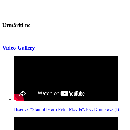
Urmăriți-ne
Video Gallery
Biserica “Sfantul Ierarh Petru Movilã”, loc. Dumbrava (I)