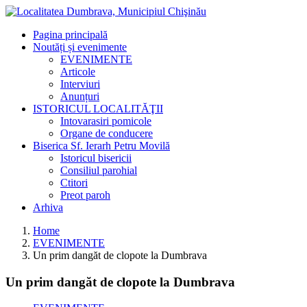
Pagina principală
Noutăți și evenimente
EVENIMENTE
Articole
Interviuri
Anunțuri
ISTORICUL LOCALITĂŢII
Intovarasiri pomicole
Organe de conducere
Biserica Sf. Ierarh Petru Movilă
Istoricul bisericii
Consiliul parohial
Ctitori
Preot paroh
Arhiva
Home
EVENIMENTE
Un prim dangăt de clopote la Dumbrava
Un prim dangăt de clopote la Dumbrava