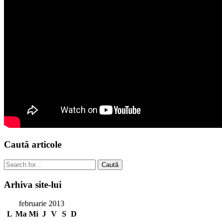
Caută
articole
Caută
Arhiva
site-lui
februarie 2013
L
Ma
Mi
J
V
S
D