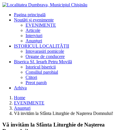
Pagina principală
Noutăți și evenimente
EVENIMENTE
Articole
Interviuri
Anunțuri
ISTORICUL LOCALITĂŢII
Intovarasiri pomicole
Organe de conducere
Biserica Sf. Ierarh Petru Movilă
Istoricul bisericii
Consiliul parohial
Ctitori
Preot paroh
Arhiva
Home
EVENIMENTE
Anunțuri
Vă invităm la Sfânta Liturghie de Naşterea Domnului!
Vă invităm la Sfânta Liturghie de Naşterea