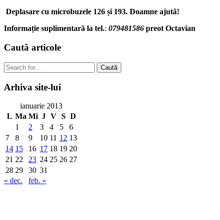
Deplasare cu microbuzele 126 și 193.
Doamne ajută!
Informație suplimentară la tel.
:
079481586
preot Octavian
Caută
articole
Caută
Arhiva
site-lui
ianuarie 2013
L
Ma
Mi
J
V
S
D
1
2
3
4
5
6
7
8
9
10
11
12
13
14
15
16
17
18
19
20
21
22
23
24
25
26
27
28
29
30
31
« dec.
feb. »