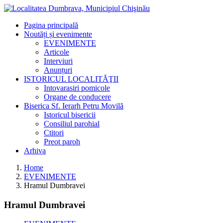
Pagina principală
Noutăți și evenimente
EVENIMENTE
Articole
Interviuri
Anunțuri
ISTORICUL LOCALITĂŢII
Intovarasiri pomicole
Organe de conducere
Biserica Sf. Ierarh Petru Movilă
Istoricul bisericii
Consiliul parohial
Ctitori
Preot paroh
Arhiva
Home
EVENIMENTE
Hramul Dumbravei
Hramul Dumbravei