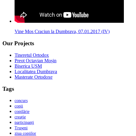
Vine Mos Craciun la Dumbrava, 07.01.2017 (IV)
Our Projects
Tineretul Ortodox
Preot Octavian Moșin
Biserica USM
Localitatea Dumbrava
Masterate Ortodoxe
Tags
concurs
copii
copilărie
creație
participanți
Trușeni
ziua copiilor