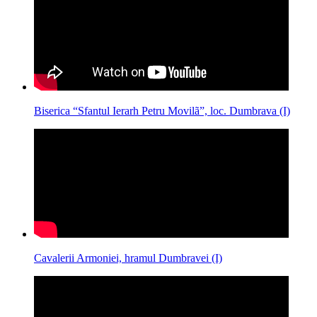
Biserica “Sfantul Ierarh Petru Movilã”, loc. Dumbrava (I)
Cavalerii Armoniei, hramul Dumbravei (I)