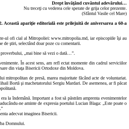
Drept învăţând cuvântul adevărului…
Nu treceţi cu vederea cele sperate de grija celor prezente.
(Sfântul Vasile cel Mare)
Această apariţie editorială este prilejuită de aniversarea a 60-a
te-ul ofi cial al Mitropoliei: www.mitropolia.md, iar episcopiile îşi au
ne de ştiri, selectând doar poze cu comentarii.
ba proverbului, „mai bine să vezi o dată…”.
enimente. În acest sens, am refl ectat momente din cadrul serviciilor
iversare din viaţa Bisericii Ortodoxe din Moldova.
iului mitropolitan de presă, marea majoritate făcând acte de voluntariat.
Mihail Bortă şi machetatorului Sergiu Mardari. De asemenea, ar fi păcat
opolitană.
re era la îndemână. Important a fost să păstrăm amprenta evenimentelor
ări, aducându-ne aminte de expresia poetului Lucian Blaga: „Este poate o
.”
enta adecvat imaginea Bisericii.
lujba Domnului.