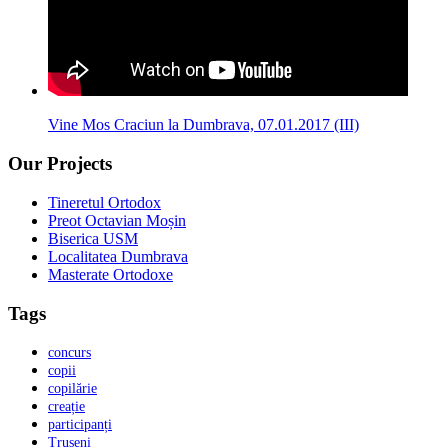
Vine Mos Craciun la Dumbrava, 07.01.2017 (III)
Our Projects
Tineretul Ortodox
Preot Octavian Moșin
Biserica USM
Localitatea Dumbrava
Masterate Ortodoxe
Tags
concurs
copii
copilărie
creație
participanți
Trușeni