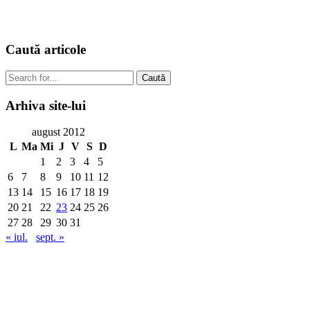
Caută
articole
Caută
Arhiva
site-lui
august 2012
L
Ma
Mi
J
V
S
D
1
2
3
4
5
6
7
8
9
10
11
12
13
14
15
16
17
18
19
20
21
22
23
24
25
26
27
28
29
30
31
« iul.
sept. »