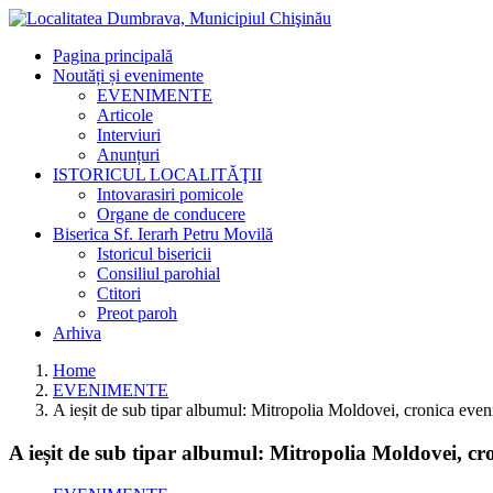
Pagina principală
Noutăți și evenimente
EVENIMENTE
Articole
Interviuri
Anunțuri
ISTORICUL LOCALITĂŢII
Intovarasiri pomicole
Organe de conducere
Biserica Sf. Ierarh Petru Movilă
Istoricul bisericii
Consiliul parohial
Ctitori
Preot paroh
Arhiva
Home
EVENIMENTE
A ieșit de sub tipar albumul: Mitropolia Moldovei, cronica ev
A ieșit de sub tipar albumul: Mitropolia Moldovei, c