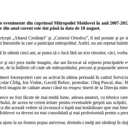
e evenimente din cuprinsul Mitropoliei Moldovei în anii 2007-2012. 
or din anul curent este dat până la data de 18 august.
riceşti „Altarul Credinţei” şi „Curierul Ortodox”, fi ind postate şi pe si
ntrunirile la care a participat mitropolitul. Astfel, nu am repetat buleti
 în ultimii cinci ani, ar putea să o facă fără un text obositor, căci, vor
i nici prea multe imagini, dar am încercat să reţinem principalele ev
minte, de la întâlniri ofi ciale ale mitropolitului, precum şi popasurile an
 tineri fotoreporteri care au activat în ultima perioadă în cadrul Servic
icolae Cîrlig, Ion Vrabie, Gavriil Boboc, protodiac. Oleg Pascal, diac. 
ră imagini de calitate atunci când nu reuşesc tinerii de la Direcţia mitr
eoarece au fost făcute de mai multă lume, adesea amatori, cu tehnica ca
ierarhului, de aceea ne cerem iertare pentru eventualele greşeli sau scăp
 ca din această vedere să izvorască o luptă mai hotărâtoare spre mai bine
oldovei va deveni tot mai consolidată şi mai profesionistă pentru a prez
e a ajuns la un frumos popas aniversar, dorindu-i mulţi ani sănătoşi în s