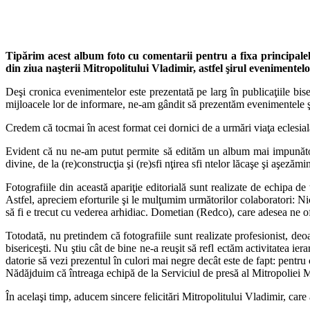
Tipărim acest album foto cu comentarii pentru a fixa principalel
din ziua naşterii Mitropolitului Vladimir, astfel şirul evenimentel
Deşi cronica evenimentelor este prezentată pe larg în publicaţiile bise
mijloacele lor de informare, ne-am gândit să prezentăm evenimentele şi î
Credem că tocmai în acest format cei dornici de a urmări viaţa eclesială
Evident că nu ne-am putut permite să edităm un album mai impunător ş
divine, de la (re)construcţia şi (re)sfi nţirea sfi ntelor lăcaşe şi aşeză
Fotografiile din această apariţie editorială sunt realizate de echipa de
Astfel, apreciem eforturile şi le mulţumim următorilor colaboratori: N
să fi e trecut cu vederea arhidiac. Dometian (Redco), care adesea ne ofe
Totodată, nu pretindem că fotografiile sunt realizate profesionist, d
bisericeşti. Nu ştiu cât de bine ne-a reuşit să refl ectăm activitatea 
datorie să vezi prezentul în culori mai negre decât este de fapt: pentru
Nădăjduim că întreaga echipă de la Serviciul de presă al Mitropoliei M
În acelaşi timp, aducem sincere felicitări Mitropolitului Vladimir, car