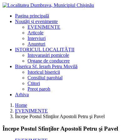
Pagina principală
Noutăți și evenimente
EVENIMENTE
Articole
Interviuri
Anunțuri
ISTORICUL LOCALITĂŢII
Intovarasiri pomicole
Organe de conducere
Biserica Sf. Ierarh Petru Movilă
Istoricul bisericii
Consiliul parohial
Ctitori
Preot paroh
Arhiva
Home
EVENIMENTE
Începe Postul Sfinţilor Apostoli Petru şi Pavel
Începe Postul Sfinţilor Apostoli Petru şi Pavel