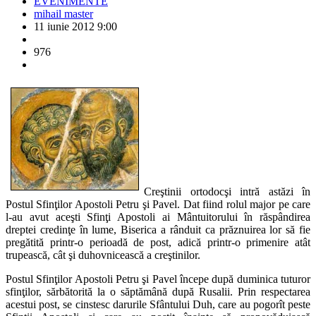
EVENIMENTE
mihail master
11 iunie 2012 9:00
976
Creştinii ortodocşi intră astăzi în
Postul Sfinţilor Apostoli Petru şi Pavel. Dat fiind rolul major pe care
l-au avut aceşti Sfinţi Apostoli ai Mântuitorului în răspândirea
dreptei credinţe în lume, Biserica a rânduit ca prăznuirea lor să fie
pregătită printr-o perioadă de post, adică printr-o primenire atât
trupească, cât şi duhovnicească a creştinilor.
Postul Sfinţilor Apostoli Petru şi Pavel începe după duminica tuturor
sfinţilor, sărbătorită la o săptămână după Rusalii. Prin respectarea
acestui post, se cinstesc darurile Sfântului Duh, care au pogorît peste