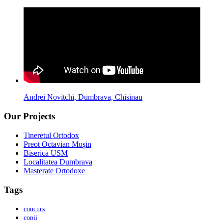
Andrei Novitchi, Dumbrava, Chisinau
Our Projects
Tineretul Ortodox
Preot Octavian Moșin
Biserica USM
Localitatea Dumbrava
Masterate Ortodoxe
Tags
concurs
copii