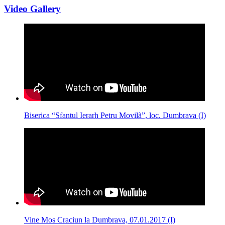
Video Gallery
Biserica “Sfantul Ierarh Petru Movilã”, loc. Dumbrava (I)
Vine Mos Craciun la Dumbrava, 07.01.2017 (I)