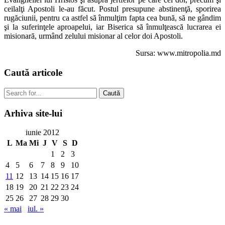
ceilalţi Apostoli le-au făcut. Postul presupune abstinenţă, sporirea
rugăciunii, pentru ca astfel să înmulţim fapta cea bună, să ne gândim
şi la suferinţele aproapelui, iar Biserica să înmulţească lucrarea ei
misionară, urmând zelului misionar al celor doi Apostoli.
Sursa: www.mitropolia.md
Caută
articole
Caută
Arhiva
site-lui
iunie 2012
L
Ma
Mi
J
V
S
D
1
2
3
4
5
6
7
8
9
10
11
12
13
14
15
16
17
18
19
20
21
22
23
24
25
26
27
28
29
30
« mai
iul. »