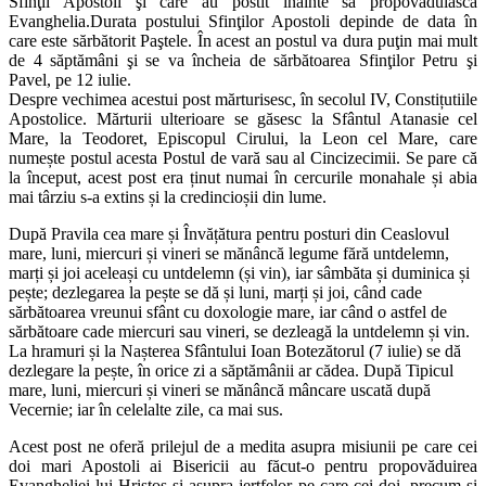
Sfinţii Apostoli şi care au postit înainte să propovăduiască
Evanghelia.Durata postului Sfinţilor Apostoli depinde de data în
care este sărbătorit Paştele. În acest an postul va dura puţin mai mult
de 4 săptămâni şi se va încheia de sărbătoarea Sfinţilor Petru şi
Pavel, pe 12 iulie.
Despre vechimea acestui post mărturisesc, în secolul IV, Constițutiile
Apostolice.
Mărturii ulterioare se găsesc la Sfântul Atanasie cel
Mare, la Teodoret, Episcopul Cirului, la Leon cel Mare, care
numește postul acesta Postul de vară sau al Cincizecimii. Se pare că
la început, acest post era ținut numai în cercurile monahale și abia
mai târziu s-a extins și la credincioșii din lume.
După Pravila cea mare și Învățătura pentru posturi din Ceaslovul
mare, luni, miercuri și vineri se mănâncă legume fără untdelemn,
marți și joi aceleași cu untdelemn (și vin), iar sâmbăta și duminica și
pește; dezlegarea la pește se dă și luni, marți și joi, când cade
sărbătoarea vreunui sfânt cu doxologie mare, iar când o astfel de
sărbătoare cade miercuri sau vineri, se dezleagă la untdelemn și vin.
La hramuri și la Nașterea Sfântului Ioan Botezătorul (7 iulie) se dă
dezlegare la pește, în orice zi a săptămânii ar cădea. După Tipicul
mare, luni, miercuri și vineri se mănâncă mâncare uscată după
Vecernie; iar în celelalte zile, ca mai sus.
Acest post ne oferă prilejul de a medita asupra misiunii pe care cei
doi mari Apostoli ai Bisericii au făcut-o pentru propovăduirea
Evangheliei lui Hristos şi asupra jertfelor pe care cei doi, precum şi