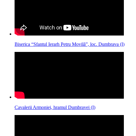
Biserica “Sfantul Ierarh Petru Movilã”, loc. Dumbrava (I)
Cavalerii Armoniei, hramul Dumbravei (I)