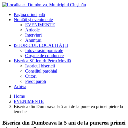
Pagina principală
Noutăți și evenimente
EVENIMENTE
Articole
Interviuri
Anunțuri
ISTORICUL LOCALITĂŢII
Intovarasiri pomicole
Organe de conducere
Biserica Sf. Ierarh Petru Movilă
Istoricul bisericii
Consiliul parohial
Ctitori
Preot paroh
Arhiva
Home
EVENIMENTE
Biserica din Dumbrava la 5 ani de la punerea primei pietre la
temelie
Biserica din Dumbrava la 5 ani de la punerea primei