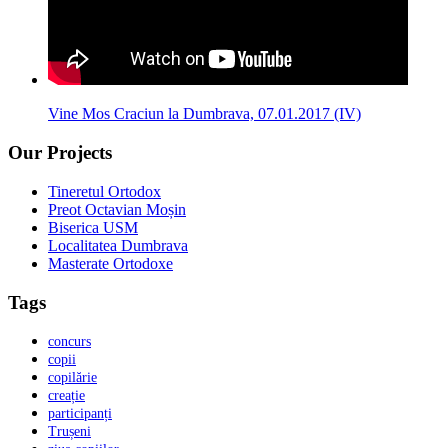
Vine Mos Craciun la Dumbrava, 07.01.2017 (IV)
Our Projects
Tineretul Ortodox
Preot Octavian Moșin
Biserica USM
Localitatea Dumbrava
Masterate Ortodoxe
Tags
concurs
copii
copilărie
creație
participanți
Trușeni