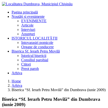
Pagina principală
Noutăți și evenimente
EVENIMENTE
Articole
Interviuri
Anunțuri
ISTORICUL LOCALITĂŢII
Intovarasiri pomicole
Organe de conducere
Biserica Sf. Ierarh Petru Movilă
Istoricul bisericii
Consiliul parohial
Ctitori
Preot paroh
Arhiva
Home
Arhiva
Biserica “Sf. Ierarh Petru Movilă” din Dumbrava (iunie 2009)
Biserica “Sf. Ierarh Petru Movilă” din Dumbrava
(iunie 2009)