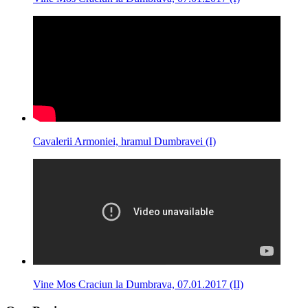
Cavalerii Armoniei, hramul Dumbravei (I)
Vine Mos Craciun la Dumbrava, 07.01.2017 (II)